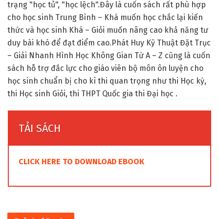
trạng "học tủ", "học lệch".Đây là cuốn sách rất phù hợp
cho học sinh Trung Bình – Khá muốn học chắc lại kiến
thức và học sinh Khá – Giỏi muốn nâng cao khả năng tư
duy bài khó để đạt điểm cao.Phát Huy Kỹ Thuật Đặt Trục
– Giải Nhanh Hình Học Không Gian Từ A – Z cũng là cuốn
sách hỗ trợ đắc lực cho giáo viên bộ môn ôn luyện cho
học sinh chuẩn bị cho kì thi quan trọng như thi Học kỳ,
thi Học sinh Giỏi, thi THPT Quốc gia thi Đại học .
TẢI SÁCH
CLICK HERE TO DOWNLOAD EBOOK