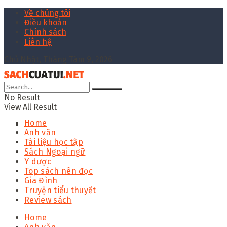
Về chúng tôi
Điều khoản
Chính sách
Liên hệ
Chủ Nhật, Tháng Tám 9, 2026
No Result
View All Result
Home
Anh văn
Tài liệu học tập
Sách Ngoại ngữ
Y dược
Top sách nên đọc
Gia Đình
Truyện tiểu thuyết
Review sách
Home