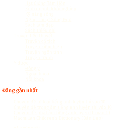
Hạt Giống Tâm Hồn
Kinh doanh khởi nghiệp
Kỹ năng sống
Nghệ Thuật Sống Đẹp
Sách làm đẹp
Sách thiếu nhi
Truyện tiểu thuyết
Truyện cổ tích
Truyện kiếm hiệp
Truyện ngôn tình
Truyện tranh
Y dược
Đông y
Ngoại khoa
Nội khoa
Đăng gần nhất
Chuyên đề từ loại tiếng anh luyện thi vào 10
Chuyên đề trọng âm tiếng anh luyện thi vào 10
Chuyên đề phát âm tiếng anh luyện thi vào 10
Macmillan Children’s Dictionary (Bản Đẹp)