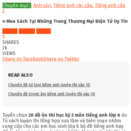
Chuyên mục:
:
Anh văn
,
Tiếng anh các cấp
,
Tiếng anh cấp
2
» Mua Sách Tại Những Trang Thương Mại Điện Tử Uy Tín
Fahasa
Shopee
Tiki
0
SHARES
2k
VIEWS
Share on Facebook
Share on Twitter
READ ALSO
Chuyên đề từ loại tiếng anh luyện thi vào 10
Chuyên đề trọng âm tiếng anh luyện thi vào 10
Tuyển chọn
20 đề ôn thi học kỳ 2 môn tiếng anh lớp 6
do
Tủ sách luyện thi tổng hợp sưu tầm và biên soạn nhằm
cung cấp cho các em học sinh lớp 6 bộ đề tiếng anh hay