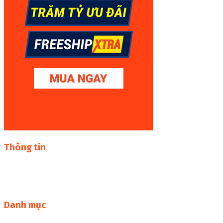
Thông tin
Thư viện sách online miễn phí online cực khủng:
sachcuatui.net được thành lập nhằm mục đích chia sẻ tài
liệu file pdf, word và đọc online miễn phí vì cộng đồng
Danh mục