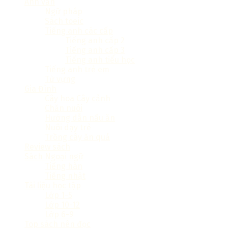
Anh văn
Ngữ pháp
Sách toeic
Tiếng anh các cấp
Tiếng anh cấp 2
Tiếng anh cấp 3
Tiếng anh tiểu học
Tiếng anh trẻ em
Từ vựng
Gia Đình
Cây hoa Cây cảnh
Chăn nuôi
Hướng dẫn nấu ăn
Nuôi dạy trẻ
Trồng cây ăn quả
Review sách
Sách Ngoại ngữ
Tiếng hàn
Tiếng nhật
Tài liệu học tập
Lớp 1-5
Lớp 10-12
Lớp 6-9
Top sách nên đọc