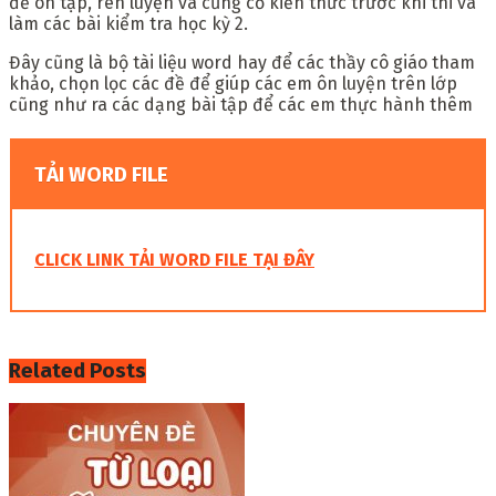
để ôn tập, rèn luyện và củng cố kiến thức trước khi thi và
làm các bài kiểm tra học kỳ 2.
Đây cũng là bộ tài liệu word hay để các thầy cô giáo tham
khảo, chọn lọc các đề để giúp các em ôn luyện trên lớp
cũng như ra các dạng bài tập để các em thực hành thêm
TẢI WORD FILE
CLICK LINK TẢI WORD FILE TẠI ĐÂY
Related
Posts