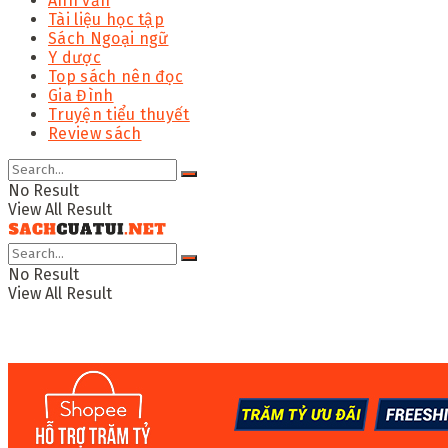
Anh văn
Tài liệu học tập
Sách Ngoại ngữ
Y dược
Top sách nên đọc
Gia Đình
Truyện tiểu thuyết
Review sách
No Result
View All Result
No Result
View All Result