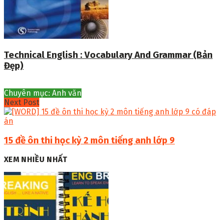
Technical English : Vocabulary And Grammar (Bản
Đẹp)
Chuyên mục: Anh văn
Next Post
15 đề ôn thi học kỳ 2 môn tiếng anh lớp 9
XEM NHIỀU NHẤT