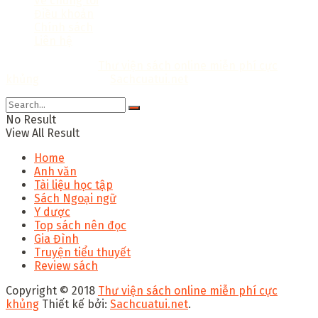
Về chúng tôi
Điều khoản
Chính sách
Liên hệ
Copyright © 2018
Thư viện sách online miễn phí cực
khủng
Thiết kế bởi:
Sachcuatui.net
.
No Result
View All Result
Home
Anh văn
Tài liệu học tập
Sách Ngoại ngữ
Y dược
Top sách nên đọc
Gia Đình
Truyện tiểu thuyết
Review sách
Copyright © 2018
Thư viện sách online miễn phí cực
khủng
Thiết kế bởi:
Sachcuatui.net
.