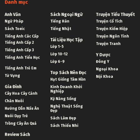
Danh mục
Anh Văn
Sách Ngoại Ngữ
Truyện Tiểu Thuyết
Ngữ Pháp
Tiếng Hàn
Truyện Cổ Tích
Sách Toeic
Tiếng Nhật
Truyện Kiếm Hiệp
Tiếng Anh Các Cấp
Truyện Ngôn Tình
Tài Liệu Học Tập
Tiếng Anh Cấp 2
Truyện Tranh
Lớp 1-5
Tiếng Anh Cấp 3
Lớp 10-12
Y Dược
Tiếng Anh Tiểu Học
Lớp 6-9
Đông Y
Tiếng Anh Trẻ Em
Ngoại Khoa
Top Sách Nên Đọc
Từ Vựng
Nội Khoa
Hạt Giống Tâm Hồn
Gia Đình
Kinh Doanh Khởi
Nghiệp
Cây Hoa Cây Cảnh
Kỹ Năng Sống
Chăn Nuôi
Nghệ Thuật Sống
Hướng Dẫn Nấu Ăn
Đẹp
Nuôi Dạy Trẻ
Sách Làm Đẹp
Trồng Cây Ăn Quả
Sách Thiếu Nhi
Review Sách