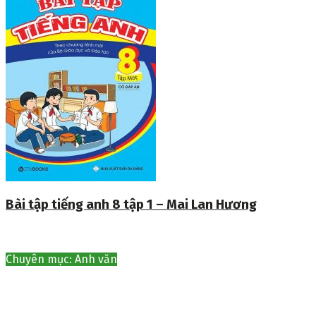
Bài tập tiếng anh 8 tập 1 – Mai Lan Hương
Chuyên mục: Anh văn