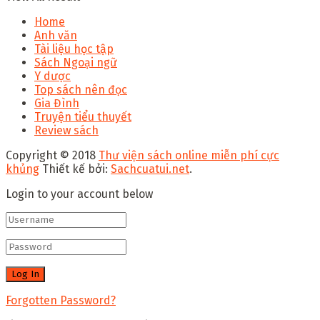
Home
Anh văn
Tài liệu học tập
Sách Ngoại ngữ
Y dược
Top sách nên đọc
Gia Đình
Truyện tiểu thuyết
Review sách
Copyright © 2018
Thư viện sách online miễn phí cực
khủng
Thiết kế bởi:
Sachcuatui.net
.
Login to your account below
Forgotten Password?