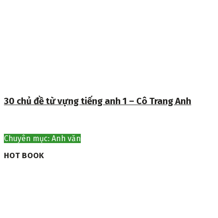
30 chủ đề từ vựng tiếng anh 1 – Cô Trang Anh
Chuyên mục: Anh văn
HOT BOOK