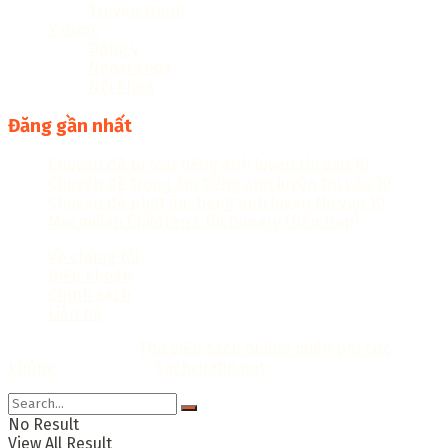
Truyện tranh
Y dược
Đông y
Ngoại khoa
Nội khoa
Đăng gần nhất
Chuyên đề từ loại tiếng anh luyện thi vào 10
Chuyên đề trọng âm tiếng anh luyện thi vào 10
Chuyên đề phát âm tiếng anh luyện thi vào 10
Macmillan Children’s Dictionary (Bản Đẹp)
Về chúng tôi
Điều khoản
Chính sách
Liên hệ
Copyright © 2018
Thư viện sách online miễn phí cực
khủng
Thiết kế bởi:
Sachcuatui.net
.
No Result
View All Result