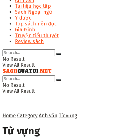
Anh văn
Tài liệu học tập
Sách Ngoại ngữ
Y dược
Top sách nên đọc
Gia Đình
Truyện tiểu thuyết
Review sách
No Result
View All Result
No Result
View All Result
Home
Category
Anh văn
Từ vựng
Từ vựng