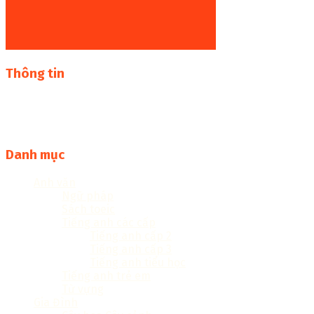
Thông tin
Thư viện sách online miễn phí online cực khủng:
sachcuatui.net được thành lập nhằm mục đích chia sẻ tài
liệu file pdf, word và đọc online miễn phí vì cộng đồng
Danh mục
Anh văn
Ngữ pháp
Sách toeic
Tiếng anh các cấp
Tiếng anh cấp 2
Tiếng anh cấp 3
Tiếng anh tiểu học
Tiếng anh trẻ em
Từ vựng
Gia Đình