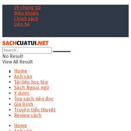
Về chúng tôi
Điều khoản
Chính sách
Liên hệ
Thứ Năm, Tháng Tám 6, 2026
No Result
View All Result
Home
Anh văn
Tài liệu học tập
Sách Ngoại ngữ
Y dược
Top sách nên đọc
Gia Đình
Truyện tiểu thuyết
Review sách
Home