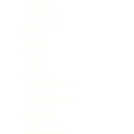
Cây hoa Cây cảnh
Chăn nuôi
Hướng dẫn nấu ăn
Nuôi dạy trẻ
Trồng cây ăn quả
Review sách
Sách Ngoại ngữ
Tiếng hàn
Tiếng nhật
Tài liệu học tập
Lớp 1-5
Lớp 10-12
Lớp 6-9
Top sách nên đọc
Hạt Giống Tâm Hồn
Kinh doanh khởi nghiệp
Kỹ năng sống
Nghệ Thuật Sống Đẹp
Sách làm đẹp
Sách thiếu nhi
Truyện tiểu thuyết
Truyện cổ tích
Truyện kiếm hiệp
Truyện ngôn tình