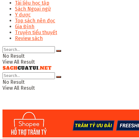
Tài liệu học tập
Sách Ngoại ngữ
Y dược
Top sách nên đọc
Gia Đình
Truyện tiểu thuyết
Review sách
No Result
View All Result
No Result
View All Result