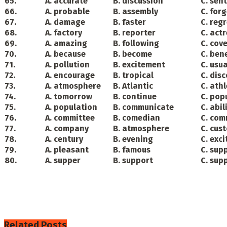
65.
A. accurate
B. discussion
C. sen
66.
A. probable
B. assembly
C. forg
67.
A. damage
B. faster
C. reg
68.
A. factory
B. reporter
C. act
69.
A. amazing
B. following
C. cov
70.
A. because
B. become
C. ben
71.
A. pollution
B. excitement
C. usua
72.
A. encourage
B. tropical
C. dis
73.
A. atmosphere
B. Atlantic
C. athl
74.
A. tomorrow
B. continue
C. pop
75.
A. population
B. communicate
C. abil
76.
A. committee
B. comedian
C. com
77.
A. company
B. atmosphere
C. cus
78.
A. century
B. evening
C. exci
79.
A. pleasant
B. famous
C. sup
80.
A. supper
B. support
C. sup
Related
Posts