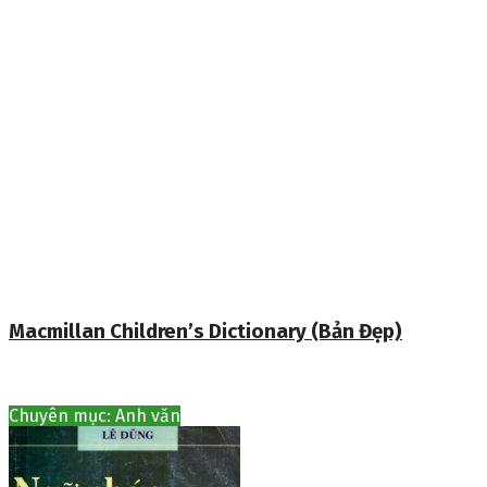
Macmillan Children’s Dictionary (Bản Đẹp)
Chuyên mục: Anh văn