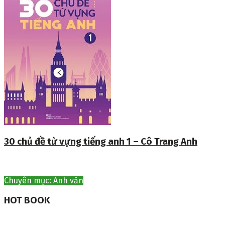
30 chủ đề từ vựng tiếng anh 1 – Cô Trang Anh
Chuyên mục: Anh văn
HOT BOOK