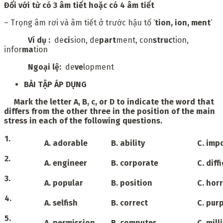
Đối với từ có 3 âm tiết hoặc có 4 âm tiết
– Trọng âm rơi và âm tiết ở trước hậu tố ‘
tion, ion, ment
’
Ví dụ :
de
ci
sion, de
part
ment, con
struc
tion,
infor
ma
tion
Ngoại lệ:
de
ve
lopment
BÀI TẬP ÁP DỤNG
Mark the letter A, B, c, or D to indicate the word that
differs from the other three in the position of the main
stress in each of the following questions.
1.
A. adorable
B. ability
C. imp
2.
A. engineer
B. corporate
C. diffi
3.
A. popular
B. position
C. horr
4.
A. selfish
B. correct
C. pur
5.
A. permission
B. computer
C. mill