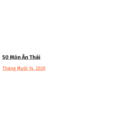
50 Món Ăn Thái
Tháng Mười 14, 2020