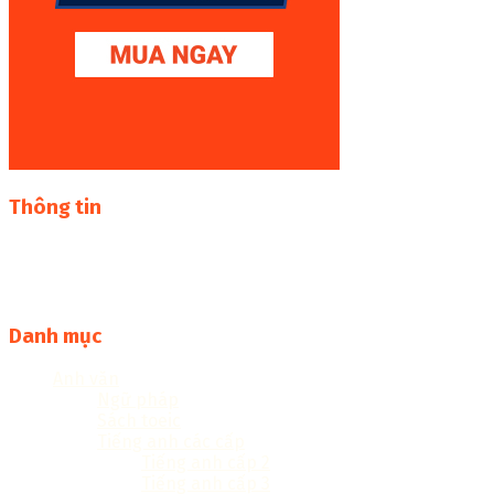
Thông tin
Thư viện sách online miễn phí online cực khủng:
sachcuatui.net được thành lập nhằm mục đích chia sẻ tài
liệu file pdf, word và đọc online miễn phí vì cộng đồng
Danh mục
Anh văn
Ngữ pháp
Sách toeic
Tiếng anh các cấp
Tiếng anh cấp 2
Tiếng anh cấp 3