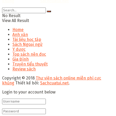
khủng
Thiết kế bởi:
Sachcuatui.net
.
No Result
View All Result
Home
Anh văn
Tài liệu học tập
Sách Ngoại ngữ
Y dược
Top sách nên đọc
Gia Đình
Truyện tiểu thuyết
Review sách
Copyright © 2018
Thư viện sách online miễn phí cực
khủng
Thiết kế bởi:
Sachcuatui.net
.
Login to your account below