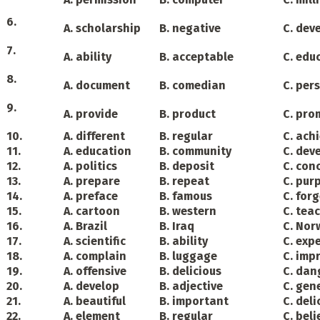
6.
A. scholarship
B. negative
C. dev
7.
A. ability
B. acceptable
C. edu
8.
A. document
B. comedian
C. per
9.
A. provide
B. product
C. pro
10.
A. different
B. regular
C. ach
11.
A. education
B. community
C. dev
12.
A. politics
B. deposit
C. con
13.
A. prepare
B. repeat
C. pur
14.
A. preface
B. famous
C. for
15.
A. cartoon
B. western
C. tea
16.
A. Brazil
B. Iraq
C. Nor
17.
A. scientific
B. ability
C. exp
18.
A. complain
B. luggage
C. imp
19.
A. offensive
B. delicious
C. dan
20.
A. develop
B. adjective
C. gen
21.
A. beautiful
B. important
C. deli
22.
A. element
B. regular
C. beli