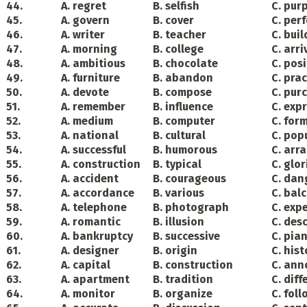
44.
A. regret
B. selfish
C. pur
45.
A. govern
B. cover
C. per
46.
A. writer
B. teacher
C. buil
47.
A. morning
B. college
C. arri
48.
A. ambitious
B. chocolate
C. pos
49.
A. furniture
B. abandon
C. prac
50.
A. devote
B. compose
C. pur
51.
A. remember
B. influence
C. exp
52.
A. medium
B. computer
C. for
53.
A. national
B. cultural
C. pop
54.
A. successful
B. humorous
C. arr
55.
A. construction
B. typical
C. glo
56.
A. accident
B. courageous
C. dan
57.
A. accordance
B. various
C. bal
58.
A. telephone
B. photograph
C. exp
59.
A. romantic
B. illusion
C. des
60.
A. bankruptcy
B. successive
C. pia
61.
A. designer
B. origin
C. hist
62.
A. capital
B. construction
C. an
63.
A. apartment
B. tradition
C. diff
64.
A. monitor
B. organize
C. fol