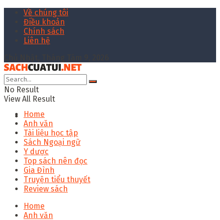
Về chúng tôi
Điều khoản
Chính sách
Liên hệ
Chủ Nhật, Tháng Tám 9, 2026
No Result
View All Result
Home
Anh văn
Tài liệu học tập
Sách Ngoại ngữ
Y dược
Top sách nên đọc
Gia Đình
Truyện tiểu thuyết
Review sách
Home
Anh văn