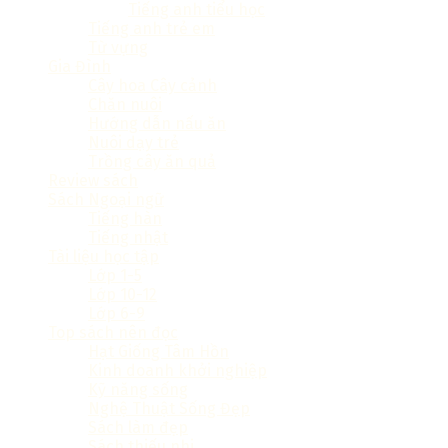
Tiếng anh tiểu học
Tiếng anh trẻ em
Từ vựng
Gia Đình
Cây hoa Cây cảnh
Chăn nuôi
Hướng dẫn nấu ăn
Nuôi dạy trẻ
Trồng cây ăn quả
Review sách
Sách Ngoại ngữ
Tiếng hàn
Tiếng nhật
Tài liệu học tập
Lớp 1-5
Lớp 10-12
Lớp 6-9
Top sách nên đọc
Hạt Giống Tâm Hồn
Kinh doanh khởi nghiệp
Kỹ năng sống
Nghệ Thuật Sống Đẹp
Sách làm đẹp
Sách thiếu nhi