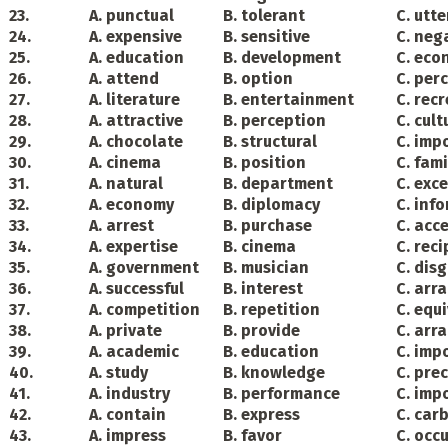
23.
A. punctual
B. tolerant
C. utt
24.
A. expensive
B. sensitive
C. neg
25.
A. education
B. development
C. eco
26.
A. attend
B. option
C. per
27.
A. literature
B. entertainment
C. rec
28.
A. attractive
B. perception
C. cult
29.
A. chocolate
B. structural
C. imp
30.
A. cinema
B. position
C. fami
31.
A. natural
B. department
C. exc
32.
A. economy
B. diplomacy
C. inf
33.
A. arrest
B. purchase
C. acc
34.
A. expertise
B. cinema
C. reci
35.
A. government
B. musician
C. dis
36.
A. successful
B. interest
C. arr
37.
A. competition
B. repetition
C. equ
38.
A. private
B. provide
C. arr
39.
A. academic
B. education
C. imp
40.
A. study
B. knowledge
C. prec
41.
A. industry
B. performance
C. imp
42.
A. contain
B. express
C. car
43.
A. impress
B. favor
C. occ