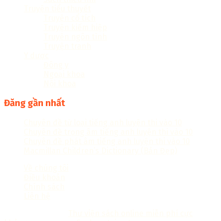
Truyện tiểu thuyết
Truyện cổ tích
Truyện kiếm hiệp
Truyện ngôn tình
Truyện tranh
Y dược
Đông y
Ngoại khoa
Nội khoa
Đăng gần nhất
Chuyên đề từ loại tiếng anh luyện thi vào 10
Chuyên đề trọng âm tiếng anh luyện thi vào 10
Chuyên đề phát âm tiếng anh luyện thi vào 10
Macmillan Children’s Dictionary (Bản Đẹp)
Về chúng tôi
Điều khoản
Chính sách
Liên hệ
Copyright © 2018
Thư viện sách online miễn phí cực