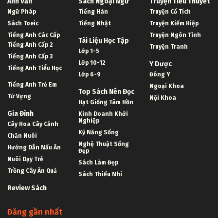
Anh Văn
Sách Ngoại Ngữ
Truyện Tiểu Thuyết
Ngữ Pháp
Tiếng Hàn
Truyện Cổ Tích
Sách Toeic
Tiếng Nhật
Truyện Kiếm Hiệp
Tiếng Anh Các Cấp
Truyện Ngôn Tình
Tài Liệu Học Tập
Tiếng Anh Cấp 2
Truyện Tranh
Lớp 1-5
Tiếng Anh Cấp 3
Lớp 10-12
Y Dược
Tiếng Anh Tiểu Học
Lớp 6-9
Đông Y
Tiếng Anh Trẻ Em
Ngoại Khoa
Top Sách Nên Đọc
Từ Vựng
Nội Khoa
Hạt Giống Tâm Hồn
Gia Đình
Kinh Doanh Khởi
Nghiệp
Cây Hoa Cây Cảnh
Kỹ Năng Sống
Chăn Nuôi
Nghệ Thuật Sống
Hướng Dẫn Nấu Ăn
Đẹp
Nuôi Dạy Trẻ
Sách Làm Đẹp
Trồng Cây Ăn Quả
Sách Thiếu Nhi
Review Sách
Đăng gần nhất