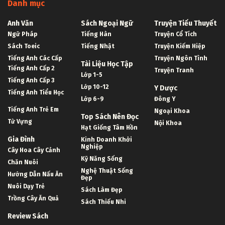
Danh mục
Anh Văn
Sách Ngoại Ngữ
Truyện Tiểu Thuyết
Ngữ Pháp
Tiếng Hàn
Truyện Cổ Tích
Sách Toeic
Tiếng Nhật
Truyện Kiếm Hiệp
Tiếng Anh Các Cấp
Truyện Ngôn Tình
Tài Liệu Học Tập
Tiếng Anh Cấp 2
Truyện Tranh
Lớp 1-5
Tiếng Anh Cấp 3
Lớp 10-12
Y Dược
Tiếng Anh Tiểu Học
Lớp 6-9
Đông Y
Tiếng Anh Trẻ Em
Ngoại Khoa
Top Sách Nên Đọc
Từ Vựng
Nội Khoa
Hạt Giống Tâm Hồn
Gia Đình
Kinh Doanh Khởi
Nghiệp
Cây Hoa Cây Cảnh
Kỹ Năng Sống
Chăn Nuôi
Nghệ Thuật Sống
Hướng Dẫn Nấu Ăn
Đẹp
Nuôi Dạy Trẻ
Sách Làm Đẹp
Trồng Cây Ăn Quả
Sách Thiếu Nhi
Review Sách