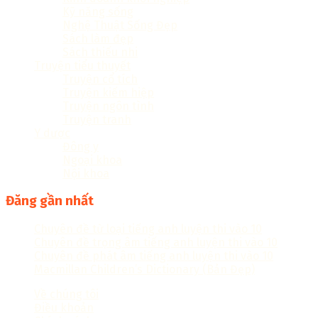
Kỹ năng sống
Nghệ Thuật Sống Đẹp
Sách làm đẹp
Sách thiếu nhi
Truyện tiểu thuyết
Truyện cổ tích
Truyện kiếm hiệp
Truyện ngôn tình
Truyện tranh
Y dược
Đông y
Ngoại khoa
Nội khoa
Đăng gần nhất
Chuyên đề từ loại tiếng anh luyện thi vào 10
Chuyên đề trọng âm tiếng anh luyện thi vào 10
Chuyên đề phát âm tiếng anh luyện thi vào 10
Macmillan Children’s Dictionary (Bản Đẹp)
Về chúng tôi
Điều khoản