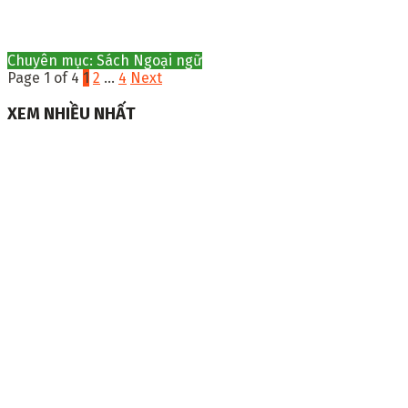
Chuyên mục: Sách Ngoại ngữ
Page 1 of 4
1
2
…
4
Next
XEM NHIỀU NHẤT