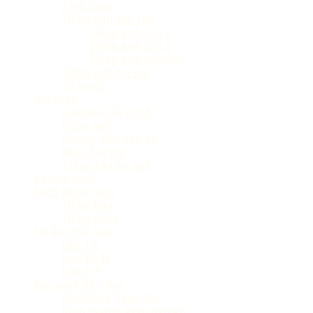
Sách toeic
Tiếng anh các cấp
Tiếng anh cấp 2
Tiếng anh cấp 3
Tiếng anh tiểu học
Tiếng anh trẻ em
Từ vựng
Gia Đình
Cây hoa Cây cảnh
Chăn nuôi
Hướng dẫn nấu ăn
Nuôi dạy trẻ
Trồng cây ăn quả
Review sách
Sách Ngoại ngữ
Tiếng hàn
Tiếng nhật
Tài liệu học tập
Lớp 1-5
Lớp 10-12
Lớp 6-9
Top sách nên đọc
Hạt Giống Tâm Hồn
Kinh doanh khởi nghiệp