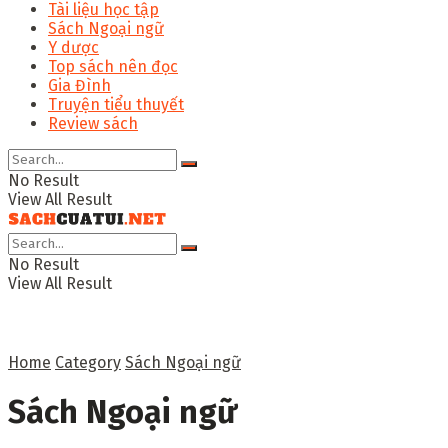
Tài liệu học tập
Sách Ngoại ngữ
Y dược
Top sách nên đọc
Gia Đình
Truyện tiểu thuyết
Review sách
No Result
View All Result
No Result
View All Result
Home
Category
Sách Ngoại ngữ
Sách Ngoại ngữ