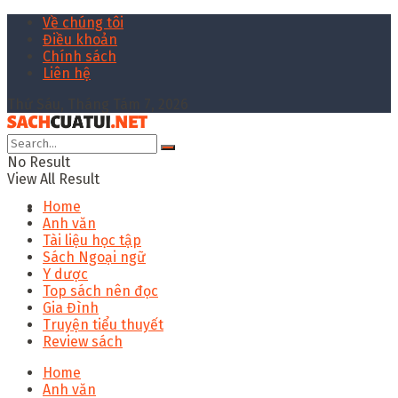
Về chúng tôi
Điều khoản
Chính sách
Liên hệ
Thứ Sáu, Tháng Tám 7, 2026
No Result
View All Result
Home
Anh văn
Tài liệu học tập
Sách Ngoại ngữ
Y dược
Top sách nên đọc
Gia Đình
Truyện tiểu thuyết
Review sách
Home
Anh văn