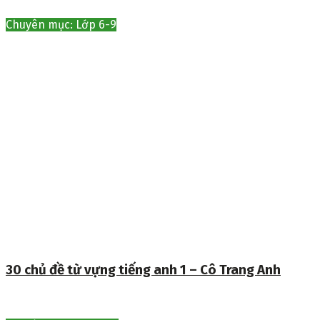
Chuyên mục: Lớp 6-9
30 chủ đề từ vựng tiếng anh 1 – Cô Trang Anh