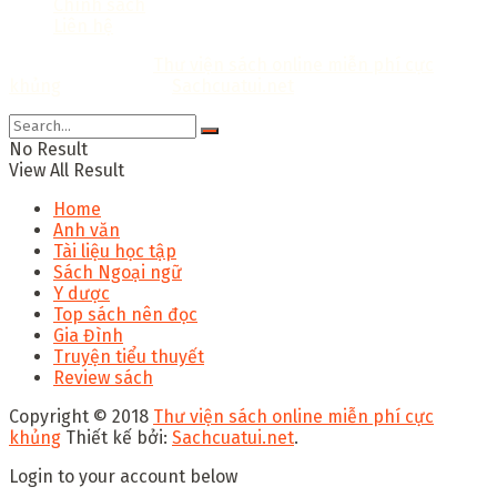
Chính sách
Liên hệ
Copyright © 2018
Thư viện sách online miễn phí cực
khủng
Thiết kế bởi:
Sachcuatui.net
.
No Result
View All Result
Home
Anh văn
Tài liệu học tập
Sách Ngoại ngữ
Y dược
Top sách nên đọc
Gia Đình
Truyện tiểu thuyết
Review sách
Copyright © 2018
Thư viện sách online miễn phí cực
khủng
Thiết kế bởi:
Sachcuatui.net
.
Login to your account below