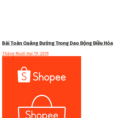
Bài Toán Quãng Đường Trong Dao Động Điều Hòa
Tháng Mười Hai 19, 2019