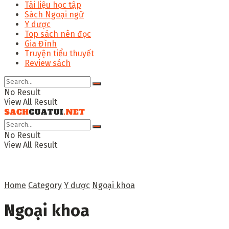
Tài liệu học tập
Sách Ngoại ngữ
Y dược
Top sách nên đọc
Gia Đình
Truyện tiểu thuyết
Review sách
No Result
View All Result
No Result
View All Result
Home
Category
Y dược
Ngoại khoa
Ngoại khoa