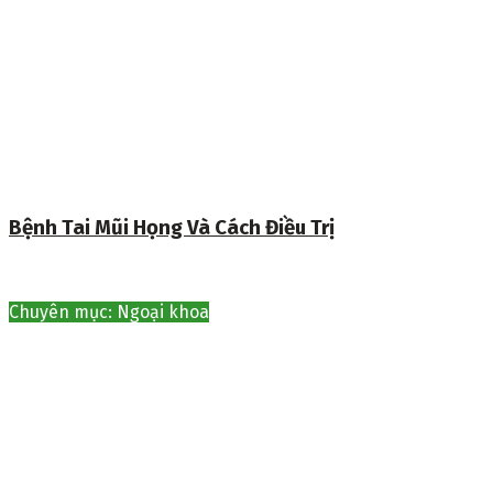
Bệnh Tai Mũi Họng Và Cách Điều Trị
Chuyên mục: Ngoại khoa