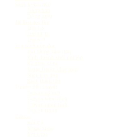
Sách Ngoại ngữ
Tiếng hàn
Tiếng nhật
Tài liệu học tập
Lớp 1-5
Lớp 10-12
Lớp 6-9
Top sách nên đọc
Hạt Giống Tâm Hồn
Kinh doanh khởi nghiệp
Kỹ năng sống
Nghệ Thuật Sống Đẹp
Sách làm đẹp
Sách thiếu nhi
Truyện tiểu thuyết
Truyện cổ tích
Truyện kiếm hiệp
Truyện ngôn tình
Truyện tranh
Y dược
Đông y
Ngoại khoa
Nội khoa