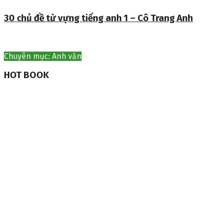
30 chủ đề từ vựng tiếng anh 1 – Cô Trang Anh
Chuyên mục: Anh văn
HOT BOOK