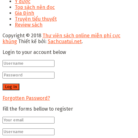
Y dược
Top sách nên đọc
Gia Đình
Truyện tiểu thuyết
Review sách
Copyright © 2018
Thư viện sách online miễn phí cực
khủng
Thiết kế bởi:
Sachcuatui.net
.
Login to your account below
Forgotten Password?
Fill the forms bellow to register