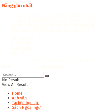
Đăng gần nhất
Chuyên đề từ loại tiếng anh luyện thi vào 10
Chuyên đề trọng âm tiếng anh luyện thi vào 10
Chuyên đề phát âm tiếng anh luyện thi vào 10
Macmillan Children’s Dictionary (Bản Đẹp)
Về chúng tôi
Điều khoản
Chính sách
Liên hệ
Copyright © 2018
Thư viện sách online miễn phí cực
khủng
Thiết kế bởi:
Sachcuatui.net
.
No Result
View All Result
Home
Anh văn
Tài liệu học tập
Sách Ngoại ngữ