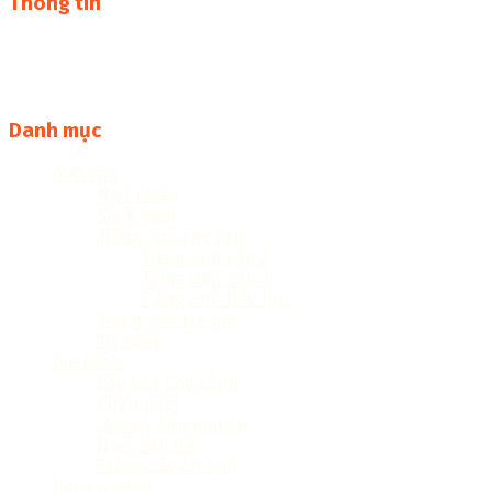
Thông tin
Thư viện sách online miễn phí online cực khủng:
sachcuatui.net được thành lập nhằm mục đích chia sẻ tài
liệu file pdf, word và đọc online miễn phí vì cộng đồng
Danh mục
Anh văn
Ngữ pháp
Sách toeic
Tiếng anh các cấp
Tiếng anh cấp 2
Tiếng anh cấp 3
Tiếng anh tiểu học
Tiếng anh trẻ em
Từ vựng
Gia Đình
Cây hoa Cây cảnh
Chăn nuôi
Hướng dẫn nấu ăn
Nuôi dạy trẻ
Trồng cây ăn quả
Review sách