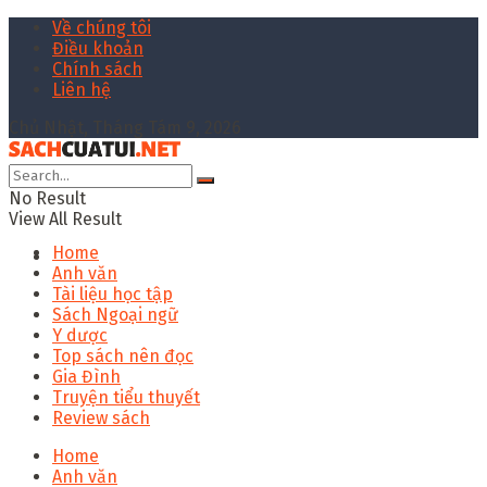
Về chúng tôi
Điều khoản
Chính sách
Liên hệ
Chủ Nhật, Tháng Tám 9, 2026
No Result
View All Result
Home
Anh văn
Tài liệu học tập
Sách Ngoại ngữ
Y dược
Top sách nên đọc
Gia Đình
Truyện tiểu thuyết
Review sách
Home
Anh văn