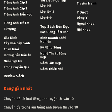
Tài Liệu Học Tập
Tiếng Anh Cấp 2
Truyện Tranh
Lớp 1-5
Tiếng Anh Cấp 3
Lớp 10-12
Y Dược
Tiếng Anh Tiểu Học
Lớp 6-9
Đông Y
Tiếng Anh Trẻ Em
Ngoại Khoa
Top Sách Nên Đọc
Từ Vựng
Nội Khoa
Hạt Giống Tâm Hồn
Gia Đình
Kinh Doanh Khởi
Nghiệp
Cây Hoa Cây Cảnh
Kỹ Năng Sống
Chăn Nuôi
Nghệ Thuật Sống
Hướng Dẫn Nấu Ăn
Đẹp
Nuôi Dạy Trẻ
Sách Làm Đẹp
Trồng Cây Ăn Quả
Sách Thiếu Nhi
Review Sách
Đăng gần nhất
Chuyên đề từ loại tiếng anh luyện thi vào 10
Chuyên đề trọng âm tiếng anh luyện thi vào 10