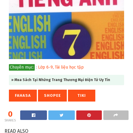
Chuyên mục:
:
Lớp 6-9
,
Tài liệu học tập
» Mua Sách Tại Những Trang Thương Mại Điện Tử Uy Tín
FAHASA
SHOPEE
TIKI
0
SHARES
READ ALSO