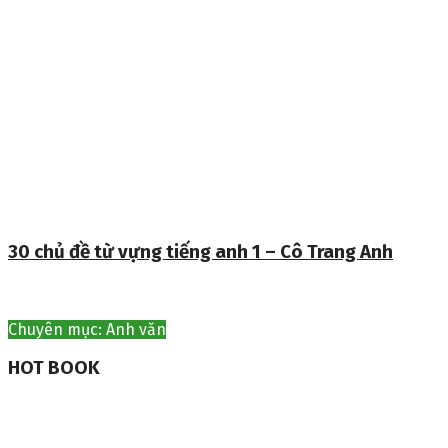
30 chủ đề từ vựng tiếng anh 1 – Cô Trang Anh
Chuyên mục: Anh văn
HOT BOOK