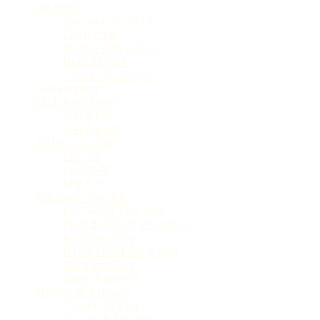
Gia Đình
Cây hoa Cây cảnh
Chăn nuôi
Hướng dẫn nấu ăn
Nuôi dạy trẻ
Trồng cây ăn quả
Review sách
Sách Ngoại ngữ
Tiếng hàn
Tiếng nhật
Tài liệu học tập
Lớp 1-5
Lớp 10-12
Lớp 6-9
Top sách nên đọc
Hạt Giống Tâm Hồn
Kinh doanh khởi nghiệp
Kỹ năng sống
Nghệ Thuật Sống Đẹp
Sách làm đẹp
Sách thiếu nhi
Truyện tiểu thuyết
Truyện cổ tích
Truyện kiếm hiệp