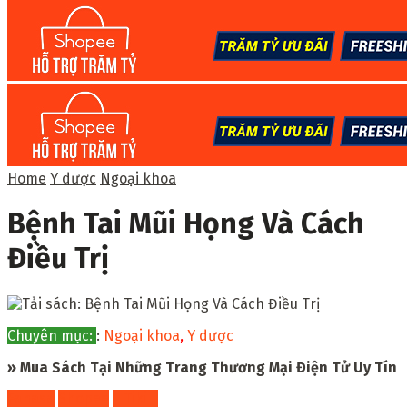
Home
Y dược
Ngoại khoa
Bệnh Tai Mũi Họng Và Cách
Điều Trị
Chuyên mục:
:
Ngoại khoa
,
Y dược
» Mua Sách Tại Những Trang Thương Mại Điện Tử Uy Tín
Fahasa
Shopee
Tiki