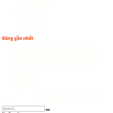
Truyện ngôn tình
Truyện tranh
Y dược
Đông y
Ngoại khoa
Nội khoa
Đăng gần nhất
Chuyên đề từ loại tiếng anh luyện thi vào 10
Chuyên đề trọng âm tiếng anh luyện thi vào 10
Chuyên đề phát âm tiếng anh luyện thi vào 10
Macmillan Children’s Dictionary (Bản Đẹp)
Về chúng tôi
Điều khoản
Chính sách
Liên hệ
Copyright © 2018
Thư viện sách online miễn phí cực
khủng
Thiết kế bởi:
Sachcuatui.net
.