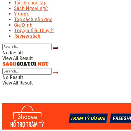
Tài liệu học tập
Sách Ngoại ngữ
Y dược
Top sách nên đọc
Gia Đình
Truyện tiểu thuyết
Review sách
No Result
View All Result
No Result
View All Result