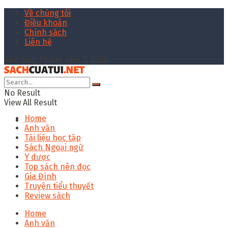
Về chúng tôi
Điều khoản
Chính sách
Liên hệ
Thứ Sáu, Tháng Tám 7, 2026
No Result
View All Result
Home
Anh văn
Tài liệu học tập
Sách Ngoại ngữ
Y dược
Top sách nên đọc
Gia Đình
Truyện tiểu thuyết
Review sách
Home
Anh văn