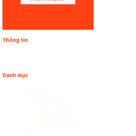
Thông tin
Thư viện sách online miễn phí online cực khủng:
sachcuatui.net được thành lập nhằm mục đích chia sẻ tài
liệu file pdf, word và đọc online miễn phí vì cộng đồng
Danh mục
Anh văn
Ngữ pháp
Sách toeic
Tiếng anh các cấp
Tiếng anh cấp 2
Tiếng anh cấp 3
Tiếng anh tiểu học
Tiếng anh trẻ em
Từ vựng