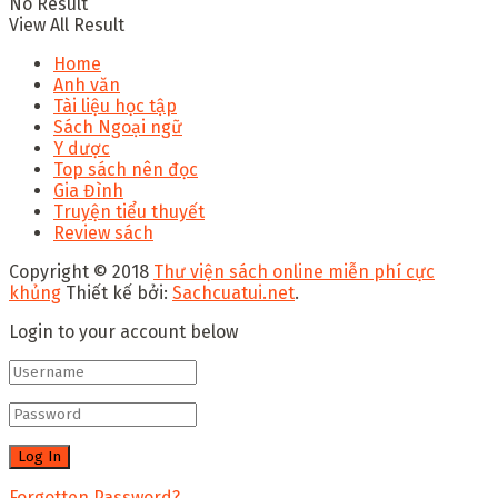
No Result
View All Result
Home
Anh văn
Tài liệu học tập
Sách Ngoại ngữ
Y dược
Top sách nên đọc
Gia Đình
Truyện tiểu thuyết
Review sách
Copyright © 2018
Thư viện sách online miễn phí cực
khủng
Thiết kế bởi:
Sachcuatui.net
.
Login to your account below
Forgotten Password?