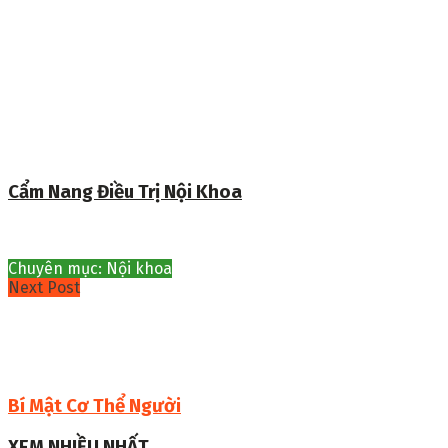
Cẩm Nang Điều Trị Nội Khoa
Chuyên mục: Nội khoa
Next Post
Bí Mật Cơ Thể Người
XEM NHIỀU NHẤT