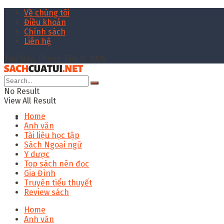
Về chúng tôi
Điều khoản
Chính sách
Liên hệ
Thứ Bảy, Tháng Tám 8, 2026
No Result
View All Result
Home
Anh văn
Tài liệu học tập
Sách Ngoại ngữ
Y dược
Top sách nên đọc
Gia Đình
Truyện tiểu thuyết
Review sách
Home
Anh văn