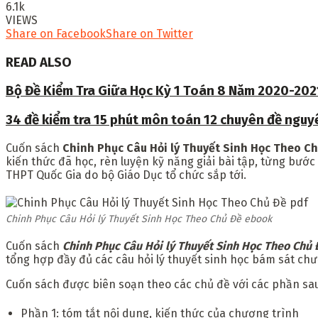
6.1k
VIEWS
Share on Facebook
Share on Twitter
READ ALSO
Bộ Đề Kiểm Tra Giữa Học Kỳ 1 Toán 8 Năm 2020-202
34 đề kiểm tra 15 phút môn toán 12 chuyên đề ngu
Cuốn sách
Chinh Phục Câu Hỏi lý Thuyết Sinh Học Theo C
kiến thức đã học, rèn luyện kỹ năng giải bài tập, từng bước
THPT Quốc Gia do bộ Giáo Dục tổ chức sắp tới.
Chinh Phục Câu Hỏi lý Thuyết Sinh Học Theo Chủ Đề ebook
Cuốn sách
Chinh Phục Câu Hỏi lý Thuyết Sinh Học Theo Chủ 
tổng hợp đầy đủ các câu hỏi lý thuyết sinh học bám sát chư
Cuốn sách được biên soạn theo các chủ đề với các phần sa
Phần 1: tóm tắt nội dung, kiến thức của chương trình