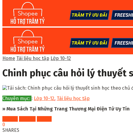
Home
Tài liệu học tập
Lớp 10-12
Chinh phục câu hỏi lý thuyết 
Chuyên mục:
:
Lớp 10-12
,
Tài liệu học tập
» Mua Sách Tại Những Trang Thương Mại Điện Tử Uy Tín
Fahasa
Shopee
Tiki
0
SHARES