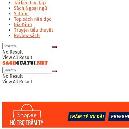
Tài liệu học tập
Sách Ngoại ngữ
Y dược
Top sách nên đọc
Gia Đình
Truyện tiểu thuyết
Review sách
No Result
View All Result
No Result
View All Result