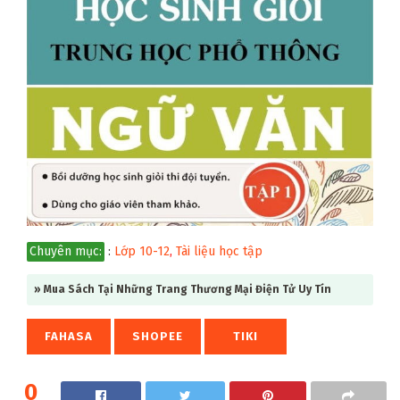
Chuyên mục:
:
Lớp 10-12
,
Tài liệu học tập
» Mua Sách Tại Những Trang Thương Mại Điện Tử Uy Tín
FAHASA
SHOPEE
TIKI
0