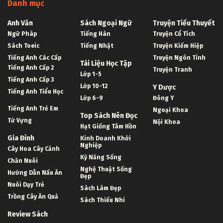
Danh mục
Anh Văn
Sách Ngoại Ngữ
Truyện Tiểu Thuyết
Ngữ Pháp
Tiếng Hàn
Truyện Cổ Tích
Sách Toeic
Tiếng Nhật
Truyện Kiếm Hiệp
Tiếng Anh Các Cấp
Truyện Ngôn Tình
Tài Liệu Học Tập
Tiếng Anh Cấp 2
Truyện Tranh
Lớp 1-5
Tiếng Anh Cấp 3
Lớp 10-12
Y Dược
Tiếng Anh Tiểu Học
Lớp 6-9
Đông Y
Tiếng Anh Trẻ Em
Ngoại Khoa
Top Sách Nên Đọc
Từ Vựng
Nội Khoa
Hạt Giống Tâm Hồn
Gia Đình
Kinh Doanh Khởi
Nghiệp
Cây Hoa Cây Cảnh
Kỹ Năng Sống
Chăn Nuôi
Nghệ Thuật Sống
Hướng Dẫn Nấu Ăn
Đẹp
Nuôi Dạy Trẻ
Sách Làm Đẹp
Trồng Cây Ăn Quả
Sách Thiếu Nhi
Review Sách