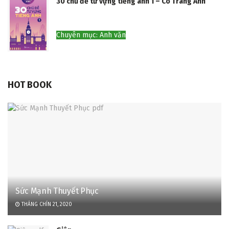
30 chủ đề từ vựng tiếng anh 1 – Cô Trang Anh
Chuyên mục: Anh văn
HOT BOOK
Sức Mạnh Thuyết Phục
THÁNG CHÍN 21, 2020