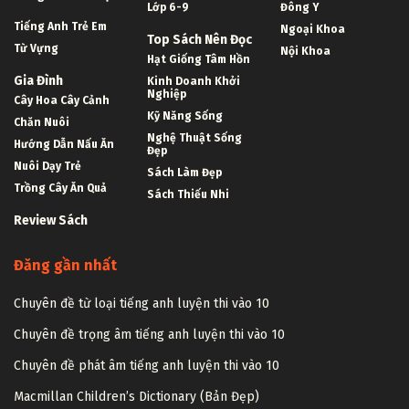
Lớp 6-9
Đông Y
Tiếng Anh Trẻ Em
Ngoại Khoa
Top Sách Nên Đọc
Từ Vựng
Nội Khoa
Hạt Giống Tâm Hồn
Gia Đình
Kinh Doanh Khởi
Nghiệp
Cây Hoa Cây Cảnh
Kỹ Năng Sống
Chăn Nuôi
Nghệ Thuật Sống
Hướng Dẫn Nấu Ăn
Đẹp
Nuôi Dạy Trẻ
Sách Làm Đẹp
Trồng Cây Ăn Quả
Sách Thiếu Nhi
Review Sách
Đăng gần nhất
Chuyên đề từ loại tiếng anh luyện thi vào 10
Chuyên đề trọng âm tiếng anh luyện thi vào 10
Chuyên đề phát âm tiếng anh luyện thi vào 10
Macmillan Children’s Dictionary (Bản Đẹp)