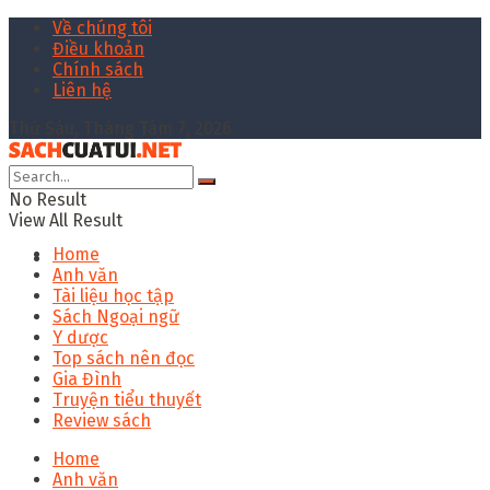
Về chúng tôi
Điều khoản
Chính sách
Liên hệ
Thứ Sáu, Tháng Tám 7, 2026
No Result
View All Result
Home
Anh văn
Tài liệu học tập
Sách Ngoại ngữ
Y dược
Top sách nên đọc
Gia Đình
Truyện tiểu thuyết
Review sách
Home
Anh văn