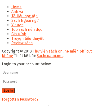
Home
Anh văn
Tài liệu học tập
Sách Ngoại ngữ
Y dược
Top sách nên đọc
Gia Đình
Truyện tiểu thuyết
Review sách
Copyright © 2018
Thư viện sách online miễn phí cực
khủng
Thiết kế bởi:
Sachcuatui.net
.
Login to your account below
Forgotten Password?