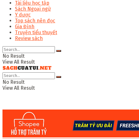
Tài liệu học tập
Sách Ngoại ngữ
Y dược
Top sách nên đọc
Gia Đình
Truyện tiểu thuyết
Review sách
No Result
View All Result
No Result
View All Result