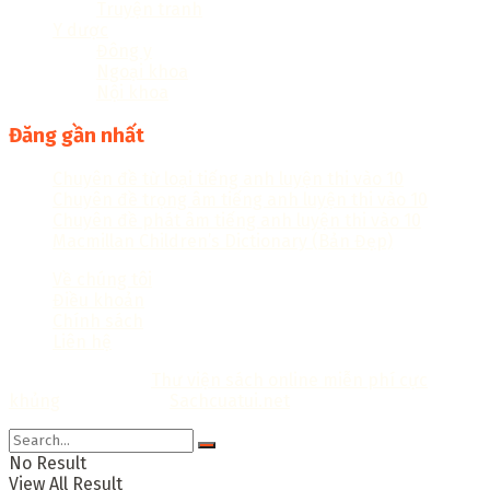
Truyện tranh
Y dược
Đông y
Ngoại khoa
Nội khoa
Đăng gần nhất
Chuyên đề từ loại tiếng anh luyện thi vào 10
Chuyên đề trọng âm tiếng anh luyện thi vào 10
Chuyên đề phát âm tiếng anh luyện thi vào 10
Macmillan Children’s Dictionary (Bản Đẹp)
Về chúng tôi
Điều khoản
Chính sách
Liên hệ
Copyright © 2018
Thư viện sách online miễn phí cực
khủng
Thiết kế bởi:
Sachcuatui.net
.
No Result
View All Result