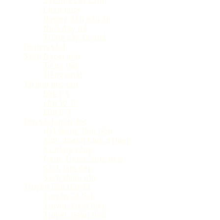
Cây hoa Cây cảnh
Chăn nuôi
Hướng dẫn nấu ăn
Nuôi dạy trẻ
Trồng cây ăn quả
Review sách
Sách Ngoại ngữ
Tiếng hàn
Tiếng nhật
Tài liệu học tập
Lớp 1-5
Lớp 10-12
Lớp 6-9
Top sách nên đọc
Hạt Giống Tâm Hồn
Kinh doanh khởi nghiệp
Kỹ năng sống
Nghệ Thuật Sống Đẹp
Sách làm đẹp
Sách thiếu nhi
Truyện tiểu thuyết
Truyện cổ tích
Truyện kiếm hiệp
Truyện ngôn tình