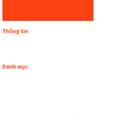
Thông tin
Thư viện sách online miễn phí online cực khủng:
sachcuatui.net được thành lập nhằm mục đích chia sẻ tài
liệu file pdf, word và đọc online miễn phí vì cộng đồng
Danh mục
Anh văn
Ngữ pháp
Sách toeic
Tiếng anh các cấp
Tiếng anh cấp 2
Tiếng anh cấp 3
Tiếng anh tiểu học
Tiếng anh trẻ em
Từ vựng
Gia Đình