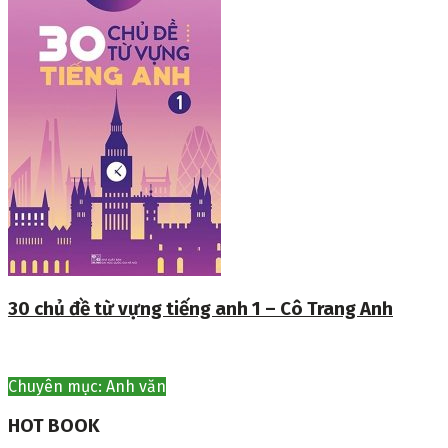
30 chủ đề từ vựng tiếng anh 1 – Cô Trang Anh
Chuyên mục: Anh văn
HOT BOOK