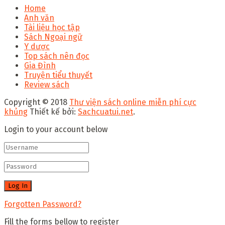
Home
Anh văn
Tài liệu học tập
Sách Ngoại ngữ
Y dược
Top sách nên đọc
Gia Đình
Truyện tiểu thuyết
Review sách
Copyright © 2018
Thư viện sách online miễn phí cực
khủng
Thiết kế bởi:
Sachcuatui.net
.
Login to your account below
Forgotten Password?
Fill the forms bellow to register