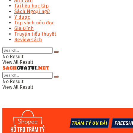
Anh văn
Tài liệu học tập
Sách Ngoại ngữ
Y dược
Top sách nên đọc
Gia Đình
Truyện tiểu thuyết
Review sách
No Result
View All Result
No Result
View All Result