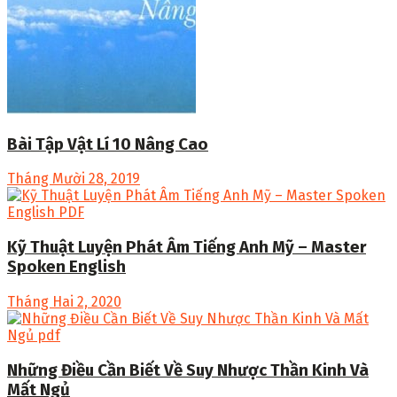
Bài Tập Vật Lí 10 Nâng Cao
Tháng Mười 28, 2019
Kỹ Thuật Luyện Phát Âm Tiếng Anh Mỹ – Master
Spoken English
Tháng Hai 2, 2020
Những Điều Cần Biết Về Suy Nhược Thần Kinh Và
Mất Ngủ