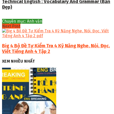
Technical English : Vocabulary And Grammar (Bản
Đẹp)
Chuyên mục: Anh văn
Next Post
Big 4 Bộ Đề Tự Kiểm Tra 4 Kỹ Năng Nghe, Nói, Đọc,
Viết Tiếng Anh 4 Tập 2
XEM NHIỀU NHẤT