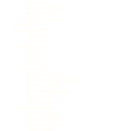
Chăn nuôi
Hướng dẫn nấu ăn
Nuôi dạy trẻ
Trồng cây ăn quả
Review sách
Sách Ngoại ngữ
Tiếng hàn
Tiếng nhật
Tài liệu học tập
Lớp 1-5
Lớp 10-12
Lớp 6-9
Top sách nên đọc
Hạt Giống Tâm Hồn
Kinh doanh khởi nghiệp
Kỹ năng sống
Nghệ Thuật Sống Đẹp
Sách làm đẹp
Sách thiếu nhi
Truyện tiểu thuyết
Truyện cổ tích
Truyện kiếm hiệp
Truyện ngôn tình
Truyện tranh