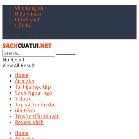
Về chúng tôi
Điều khoản
Chính sách
Liên hệ
Thứ Sáu, Tháng Tám 7, 2026
No Result
View All Result
Home
Anh văn
Tài liệu học tập
Sách Ngoại ngữ
Y dược
Top sách nên đọc
Gia Đình
Truyện tiểu thuyết
Review sách
Home