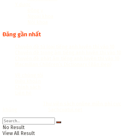
Y dược
Đông y
Ngoại khoa
Nội khoa
Đăng gần nhất
Chuyên đề từ loại tiếng anh luyện thi vào 10
Chuyên đề trọng âm tiếng anh luyện thi vào 10
Chuyên đề phát âm tiếng anh luyện thi vào 10
Macmillan Children’s Dictionary (Bản Đẹp)
Về chúng tôi
Điều khoản
Chính sách
Liên hệ
Copyright © 2018
Thư viện sách online miễn phí cực
khủng
Thiết kế bởi:
Sachcuatui.net
.
No Result
View All Result