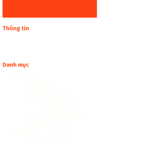
Thông tin
Thư viện sách online miễn phí online cực khủng:
sachcuatui.net được thành lập nhằm mục đích chia sẻ tài
liệu file pdf, word và đọc online miễn phí vì cộng đồng
Danh mục
Anh văn
Ngữ pháp
Sách toeic
Tiếng anh các cấp
Tiếng anh cấp 2
Tiếng anh cấp 3
Tiếng anh tiểu học
Tiếng anh trẻ em
Từ vựng
Gia Đình
Cây hoa Cây cảnh