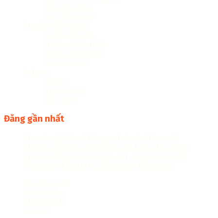
Sách làm đẹp
Sách thiếu nhi
Truyện tiểu thuyết
Truyện cổ tích
Truyện kiếm hiệp
Truyện ngôn tình
Truyện tranh
Y dược
Đông y
Ngoại khoa
Nội khoa
Đăng gần nhất
Chuyên đề từ loại tiếng anh luyện thi vào 10
Chuyên đề trọng âm tiếng anh luyện thi vào 10
Chuyên đề phát âm tiếng anh luyện thi vào 10
Macmillan Children’s Dictionary (Bản Đẹp)
Về chúng tôi
Điều khoản
Chính sách
Liên hệ