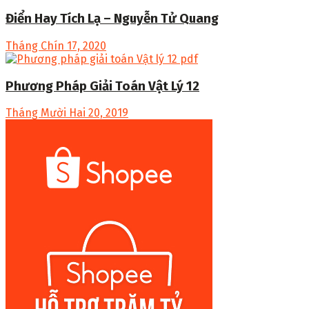
Điển Hay Tích Lạ – Nguyễn Tử Quang
Tháng Chín 17, 2020
Phương Pháp Giải Toán Vật Lý 12
Tháng Mười Hai 20, 2019