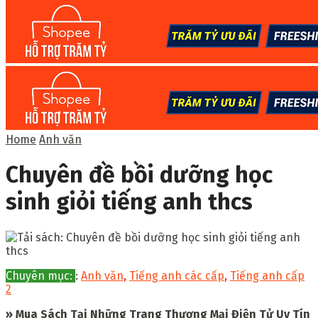
Home
Anh văn
Chuyên đề bồi dưỡng học
sinh giỏi tiếng anh thcs
Chuyên mục:
:
Anh văn
,
Tiếng anh các cấp
,
Tiếng anh cấp
2
» Mua Sách Tại Những Trang Thương Mại Điện Tử Uy Tín