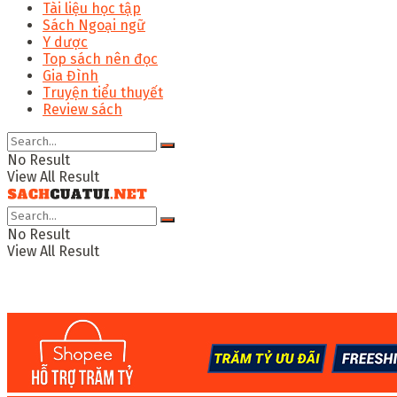
Tài liệu học tập
Sách Ngoại ngữ
Y dược
Top sách nên đọc
Gia Đình
Truyện tiểu thuyết
Review sách
No Result
View All Result
No Result
View All Result