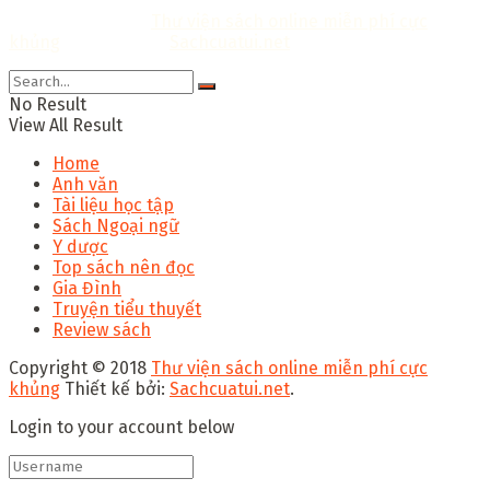
Copyright © 2018
Thư viện sách online miễn phí cực
khủng
Thiết kế bởi:
Sachcuatui.net
.
No Result
View All Result
Home
Anh văn
Tài liệu học tập
Sách Ngoại ngữ
Y dược
Top sách nên đọc
Gia Đình
Truyện tiểu thuyết
Review sách
Copyright © 2018
Thư viện sách online miễn phí cực
khủng
Thiết kế bởi:
Sachcuatui.net
.
Login to your account below