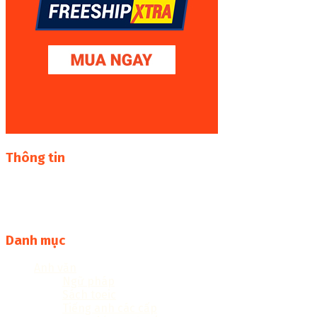
Thông tin
Thư viện sách online miễn phí online cực khủng:
sachcuatui.net được thành lập nhằm mục đích chia sẻ tài
liệu file pdf, word và đọc online miễn phí vì cộng đồng
Danh mục
Anh văn
Ngữ pháp
Sách toeic
Tiếng anh các cấp