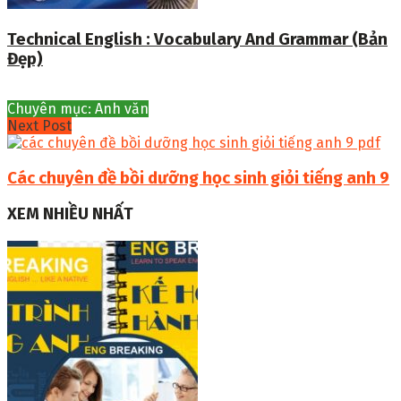
Technical English : Vocabulary And Grammar (Bản
Đẹp)
Chuyên mục: Anh văn
Next Post
Các chuyên đề bồi dưỡng học sinh giỏi tiếng anh 9
XEM NHIỀU NHẤT