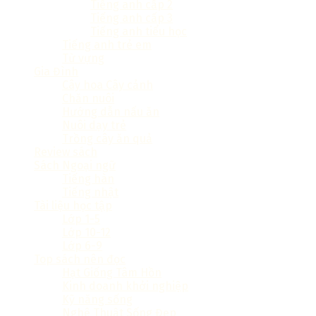
Tiếng anh cấp 2
Tiếng anh cấp 3
Tiếng anh tiểu học
Tiếng anh trẻ em
Từ vựng
Gia Đình
Cây hoa Cây cảnh
Chăn nuôi
Hướng dẫn nấu ăn
Nuôi dạy trẻ
Trồng cây ăn quả
Review sách
Sách Ngoại ngữ
Tiếng hàn
Tiếng nhật
Tài liệu học tập
Lớp 1-5
Lớp 10-12
Lớp 6-9
Top sách nên đọc
Hạt Giống Tâm Hồn
Kinh doanh khởi nghiệp
Kỹ năng sống
Nghệ Thuật Sống Đẹp