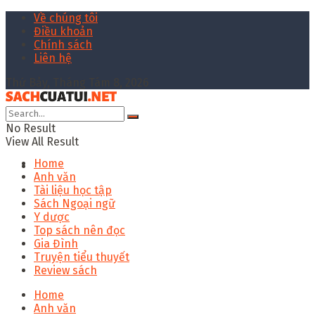
Về chúng tôi
Điều khoản
Chính sách
Liên hệ
Thứ Bảy, Tháng Tám 8, 2026
No Result
View All Result
Home
Anh văn
Tài liệu học tập
Sách Ngoại ngữ
Y dược
Top sách nên đọc
Gia Đình
Truyện tiểu thuyết
Review sách
Home
Anh văn