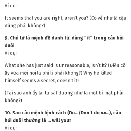
Ví dụ:
It seems that you are right, aren’t you? (Có vẻ như là cậu
đúng phải không?)
9. Chủ từ là mệnh đề danh từ, dùng “it” trong câu hỏi
đuôi
Ví dụ:
What she has just said is unreasonable, isn’t it? (Điều cô
ấy vừa mới nói là phi lí phải không?) Why he killed
himself seems a secret, doesn’t it?
(Tại sao anh ấy lại tự sát dường như là một bí mật phải
không?)
10. Sau câu mệnh lệnh cách (Do…/Don’t do v.v…), câu
hỏi đuôi thường là … will you?
Ví dụ: