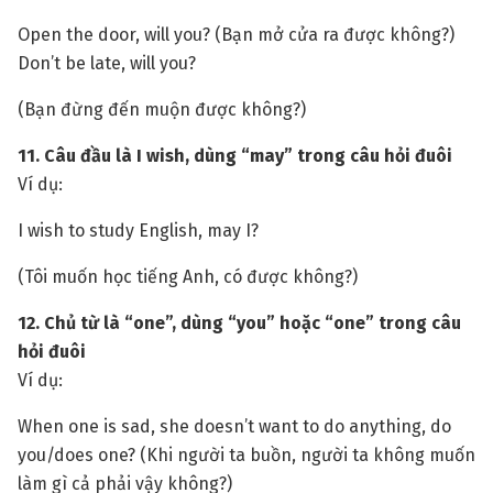
Open the door, will you? (Bạn mở cửa ra được không?)
Don’t be late, will you?
(Bạn đừng đến muộn được không?)
11. Câu đầu là I wish, dùng “may” trong câu hỏi đuôi
Ví dụ:
I wish to study English, may I?
(Tôi muốn học tiếng Anh, có được không?)
12. Chủ từ là “one”, dùng “you” hoặc “one” trong câu
hỏi đuôi
Ví dụ:
When one is sad, she doesn’t want to do anything, do
you/does one? (Khi người ta buồn, người ta không muốn
làm gì cả phải vậy không?)