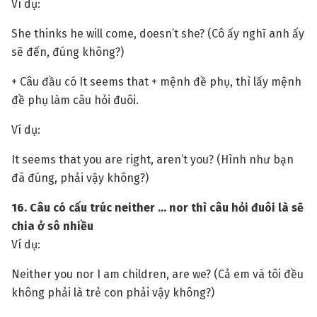
Ví dụ:
She thinks he will come, doesn’t she? (Cô ấy nghĩ anh ấy
sẽ đến, đúng không?)
+ Câu đầu có It seems that + mệnh đề phụ, thì lấy mệnh
đề phụ làm câu hỏi đuôi.
Ví dụ:
It seems that you are right, aren’t you? (Hình như bạn
đã đúng, phải vậy không?)
16. Câu có cấu trúc neither … nor thì câu hỏi đuôi là sẽ
chia ở sô nhiều
Ví dụ:
Neither you nor I am children, are we? (Cả em và tôi đều
không phải là trẻ con phải vậy không?)