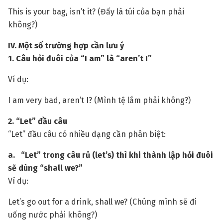
This is your bag, isn’t it? (Đấy là túi của bạn phải
không?)
IV. Một số trường hợp cần lưu ý
1. Câu hỏi đuôi của “I am” là “aren’t I”
Ví dụ:
I am very bad, aren’t I? (Mình tệ lắm phải không?)
2. “Let” đầu câu
“Let” đầu câu có nhiều dạng cần phân biệt:
a. “Let” trong câu rủ (let’s) thì khi thành lập hỏi đuôi
sẽ dùng “shall we?”
Ví dụ:
Let’s go out for a drink, shall we? (Chúng mình sẽ đi
uống nước phải không?)