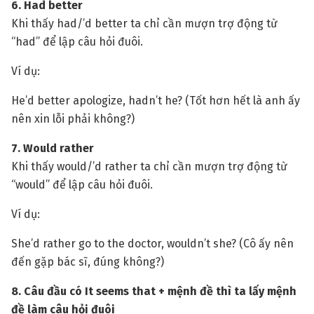
6. Had better
Khi thấy had/’d better ta chỉ cần mượn trợ động từ
“had” để lập câu hỏi đuôi.
Ví dụ:
He’d better apologize, hadn’t he? (Tốt hơn hết là anh ấy
nên xin lỗi phải không?)
7. Would rather
Khi thấy would/’d rather ta chỉ cần mượn trợ động từ
“would” để lập câu hỏi đuôi.
Ví dụ:
She’d rather go to the doctor, wouldn’t she? (Cô ấy nên
đến gặp bác sĩ, đúng không?)
8. Câu đầu có It seems that + mệnh đề thì ta lấy mệnh
đề làm câu hỏi đuôi