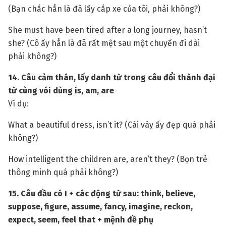
(Bạn chắc hẳn là đã lấy cắp xe của tôi, phải không?)
She must have been tired after a long journey, hasn’t
she? (Cô ấy hẳn là đã rất mệt sau một chuyến đi dài
phải không?)
14. Câu cảm thán, lấy danh từ trong câu đổi thành đại
từ cùng vói dùng is, am, are
Ví dụ:
What a beautiful dress, isn’t it? (Cái váy ấy đẹp quá phải
không?)
How intelligent the children are, aren’t they? (Bọn trẻ
thông minh quá phải không?)
15. Câu đầu có I + các động từ sau: think, believe,
suppose, figure, assume, fancy, imagine, reckon,
expect, seem, feel that + mệnh đề phụ