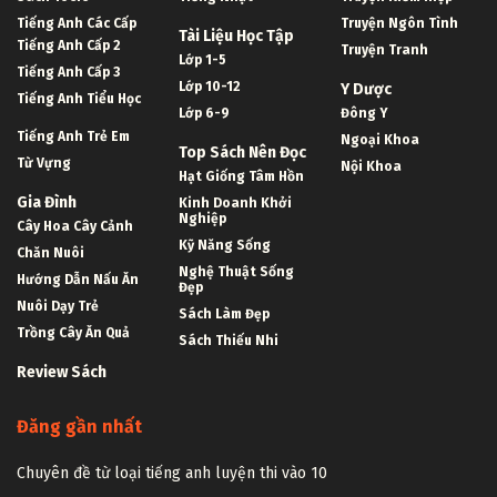
Tiếng Anh Các Cấp
Truyện Ngôn Tình
Tài Liệu Học Tập
Tiếng Anh Cấp 2
Truyện Tranh
Lớp 1-5
Tiếng Anh Cấp 3
Lớp 10-12
Y Dược
Tiếng Anh Tiểu Học
Lớp 6-9
Đông Y
Tiếng Anh Trẻ Em
Ngoại Khoa
Top Sách Nên Đọc
Từ Vựng
Nội Khoa
Hạt Giống Tâm Hồn
Gia Đình
Kinh Doanh Khởi
Nghiệp
Cây Hoa Cây Cảnh
Kỹ Năng Sống
Chăn Nuôi
Nghệ Thuật Sống
Hướng Dẫn Nấu Ăn
Đẹp
Nuôi Dạy Trẻ
Sách Làm Đẹp
Trồng Cây Ăn Quả
Sách Thiếu Nhi
Review Sách
Đăng gần nhất
Chuyên đề từ loại tiếng anh luyện thi vào 10