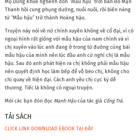
Mộ Dung Khuê nghênh đón “mẫu hậu” trời ban Đỗ Mạn
Thanh hồi cung phụng dưỡng, nuôi nuôi, rồi biến nàng
từ “Mẫu hậu” trở thành Hoàng hậu.
Truyện này nói về nữ chính xuyên không về cổ đại, vì có
ngoại hình rất giống với mẫu hậu của nam chính và vì
chị xuyên vào lúc anh đang ở trong từ đường cúng bái
mẫu hậu của mình nên lúc đầu anh cứ nghĩ chị là mẫu
hậu. Sau đó anh phát hiện ra chị không phải mẫu hậu
nên quyết định học làm bếp để vỗ béo chị, không cho
chị quay về hiện đại. Cách anh yêu chị cực kỳ dễ
thương. Tiếc là không có ngoại truyện.
Mời các bạn đón đọc
Manh Hậu
của tác giả
Cống Trà.
TẢI SÁCH
CLICK LINK DOWNLOAD EBOOK TẠI ĐÂY