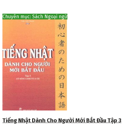
Chuyên mục: Sách Ngoại ngữ
Tiếng Nhật Dành Cho Người Mới Bắt Đầu Tập 3