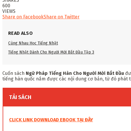
SHARES
600
VIEWS
Share on Facebook
Share on Twitter
READ ALSO
Cùng Nhau Học Tiếng Nhật
Tiếng Nhật Dành Cho Người Mới Bắt Đầu Tập 3
Cuốn sách
N
gữ Pháp Tiếng Hàn Cho Người Mới Bắt Đầu
đượ
tiếng hàn quốc nắm được các nội dung cơ bản, từ đó phát 
TẢI SÁCH
CLICK LINK DOWNLOAD EBOOK TẠI ĐÂY