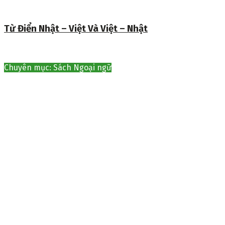
Từ Điển Nhật – Việt Và Việt – Nhật
Chuyên mục: Sách Ngoại ngữ