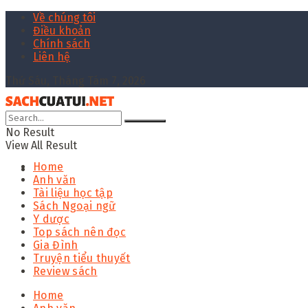
Về chúng tôi
Điều khoản
Chính sách
Liên hệ
Thứ Sáu, Tháng Tám 7, 2026
No Result
View All Result
Home
Anh văn
Tài liệu học tập
Sách Ngoại ngữ
Y dược
Top sách nên đọc
Gia Đình
Truyện tiểu thuyết
Review sách
Home