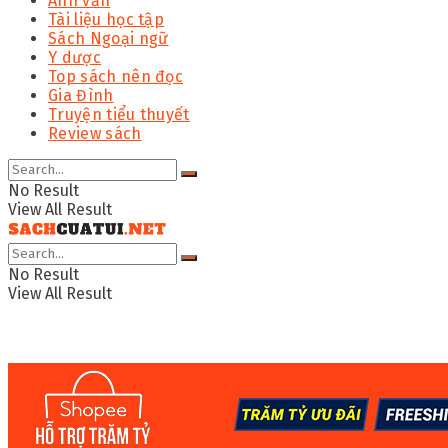
Anh văn
Tài liệu học tập
Sách Ngoại ngữ
Y dược
Top sách nên đọc
Gia Đình
Truyện tiểu thuyết
Review sách
No Result
View All Result
No Result
View All Result