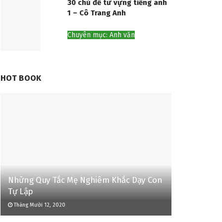
30 chủ đề từ vựng tiếng anh
1 – Cô Trang Anh
Chuyên mục: Anh văn
HOT BOOK
Những Quy Tắc Mẹ Nghiêm Khắc Dạy Con
Tự Lập
Tháng Mười 12, 2020