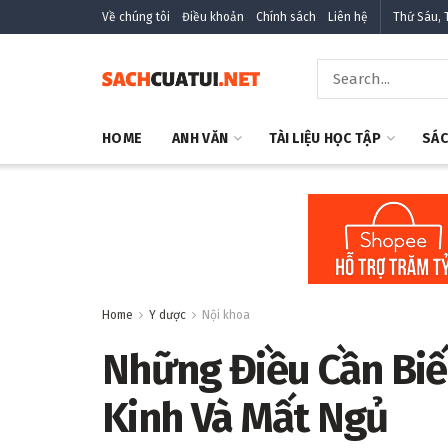
Về chúng tôi
Điều khoản
Chính sách
Liên hệ
Thứ Sáu, 
HOME
ANH VĂN
TÀI LIỆU HỌC TẬP
SÁC
Home
Y dược
Nội khoa
Những Điều Cần Biế
Kinh Và Mất Ngủ