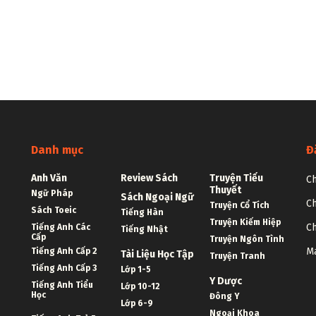
Danh mục
Đ
Anh Văn
Review Sách
Truyện Tiểu
Ch
Thuyết
Ngữ Pháp
Sách Ngoại Ngữ
Ch
Truyện Cổ Tích
Sách Toeic
Tiếng Hàn
Truyện Kiếm Hiệp
Ch
Tiếng Anh Các
Tiếng Nhật
Cấp
Truyện Ngôn Tình
Ma
Tiếng Anh Cấp 2
Tài Liệu Học Tập
Truyện Tranh
Tiếng Anh Cấp 3
Lớp 1-5
Y Dược
Tiếng Anh Tiểu
Lớp 10-12
Học
Đông Y
Lớp 6-9
Ngoại Khoa