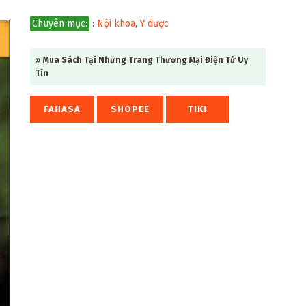
Chuyên mục:
:
Nội khoa
,
Y dược
» Mua Sách Tại Những Trang Thương Mại Điện Tử Uy
Tín
FAHASA
SHOPEE
TIKI