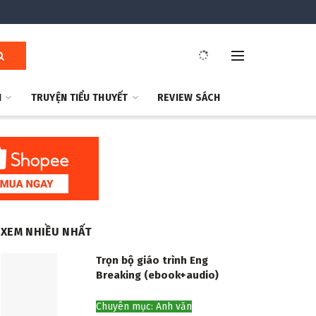
H
TRUYỆN TIỂU THUYẾT
REVIEW SÁCH
XEM NHIỀU NHẤT
Trọn bộ giáo trình Eng
Breaking (ebook+audio)
Chuyên mục: Anh văn