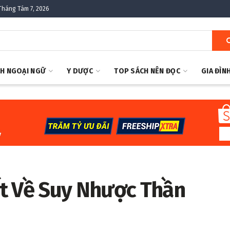
Tháng Tám 7, 2026
H NGOẠI NGỮ
Y DƯỢC
TOP SÁCH NÊN ĐỌC
GIA ĐÌN
t Về Suy Nhược Thần