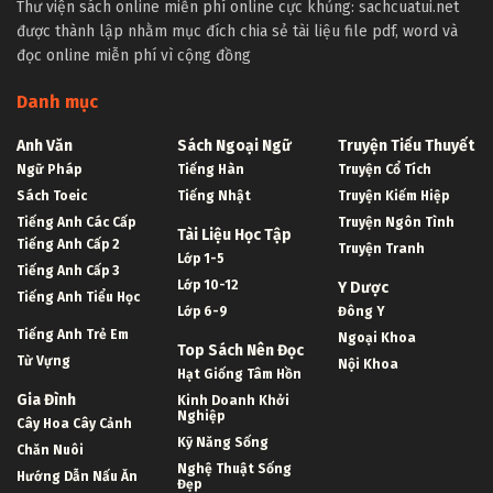
Thư viện sách online miễn phí online cực khủng: sachcuatui.net
được thành lập nhằm mục đích chia sẻ tài liệu file pdf, word và
đọc online miễn phí vì cộng đồng
Danh mục
Anh Văn
Sách Ngoại Ngữ
Truyện Tiểu Thuyết
Ngữ Pháp
Tiếng Hàn
Truyện Cổ Tích
Sách Toeic
Tiếng Nhật
Truyện Kiếm Hiệp
Tiếng Anh Các Cấp
Truyện Ngôn Tình
Tài Liệu Học Tập
Tiếng Anh Cấp 2
Truyện Tranh
Lớp 1-5
Tiếng Anh Cấp 3
Lớp 10-12
Y Dược
Tiếng Anh Tiểu Học
Lớp 6-9
Đông Y
Tiếng Anh Trẻ Em
Ngoại Khoa
Top Sách Nên Đọc
Từ Vựng
Nội Khoa
Hạt Giống Tâm Hồn
Gia Đình
Kinh Doanh Khởi
Nghiệp
Cây Hoa Cây Cảnh
Kỹ Năng Sống
Chăn Nuôi
Nghệ Thuật Sống
Hướng Dẫn Nấu Ăn
Đẹp