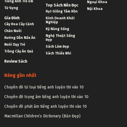
Tài Liệu Học Tập
Tiếng Anh Cấp 2
Truyện Tranh
Lớp 1-5
Tiếng Anh Cấp 3
Lớp 10-12
Y Dược
Tiếng Anh Tiểu Học
Lớp 6-9
Đông Y
Tiếng Anh Trẻ Em
Ngoại Khoa
Top Sách Nên Đọc
Từ Vựng
Nội Khoa
Hạt Giống Tâm Hồn
Gia Đình
Kinh Doanh Khởi
Nghiệp
Cây Hoa Cây Cảnh
Kỹ Năng Sống
Chăn Nuôi
Nghệ Thuật Sống
Hướng Dẫn Nấu Ăn
Đẹp
Nuôi Dạy Trẻ
Sách Làm Đẹp
Trồng Cây Ăn Quả
Sách Thiếu Nhi
Review Sách
Đăng gần nhất
Chuyên đề từ loại tiếng anh luyện thi vào 10
Chuyên đề trọng âm tiếng anh luyện thi vào 10