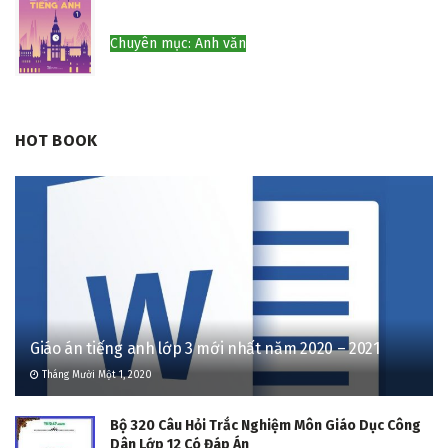
Chuyên mục: Lớp 6-9
30 chủ đề từ vựng tiếng anh 1 – Cô Trang Anh
Chuyên mục: Anh văn
HOT BOOK
Giáo án tiếng anh lớp 3 mới nhất năm 2020 – 2021