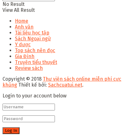
No Result
View All Result
Home
Anh văn
Tài liệu học tập
Sách Ngoại ngữ
Y dược
Top sách nên đọc
Gia Đình
Truyện tiểu thuyết
Review sách
Copyright © 2018
Thư viện sách online miễn phí cực
khủng
Thiết kế bởi:
Sachcuatui.net
.
Login to your account below