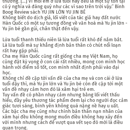
thương. […] Vì mỗi em ở lứa tuổi này đều là một sự tồn tại
có ý nghĩa và đáng quý như các vì sao trên trời vậy.” Binh
Boog Review sách YU JIN LỚN YU JIN BÉ
Không biết do dịch giả, lối viết của tác giả hay đất nước
Hàn Quốc có một sự tương đồng về văn hoá mà Yu jin lớn -
Yu jin bé gần gũi, chân thật đến vậy.
Lứa tuổi thanh thiếu niên là lứa tuổi rất khó để nắm bắt.
Là lứa tuổi mà sự khẳng định bản thân có chút nổi loạn
rất hay gặp phải.
Cha mẹ Hàn Quốc cũng rất giống cha mẹ Việt Nam, họ
cũng đặt kỳ vọng ở con cái rất nhiều, mong con mình học
hành với điểm số tốt, con mình nhất định phải vào đại
học.
Không chỉ đề cập tới vấn đề của cha mẹ và con cái ở lứa
tuổi dậy thì, mà Yu jin lớn và Yu jin bé còn đề cập tới một
vấn đề nhạy cảm hơn đó là xâm hại trẻ em.
Tuy vấn đề có phần nhạy cảm nhưng bằng lối viết thấu
hiểu, đầy yêu thương tác phẩm đem lại cho người đọc cảm
giác tươi sáng, bình yên không quá nặng nề hay u uất.
Các bậc cha mẹ cũng như chính bản thân nạn nhân của
xâm hại đều không mong muốn điều không hay xảy đến
với mình nhưng cách để vượt qua vết sẹo đó mới là điều
quan trọng.