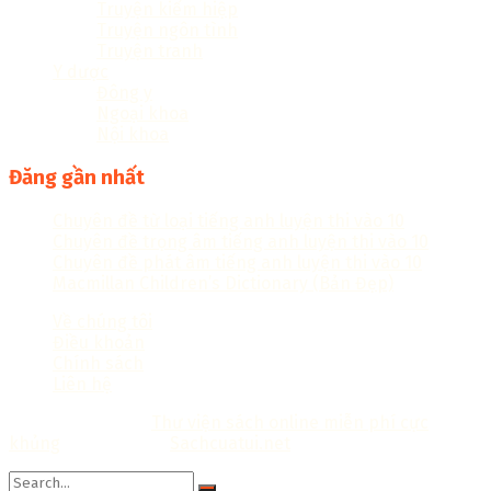
Truyện kiếm hiệp
Truyện ngôn tình
Truyện tranh
Y dược
Đông y
Ngoại khoa
Nội khoa
Đăng gần nhất
Chuyên đề từ loại tiếng anh luyện thi vào 10
Chuyên đề trọng âm tiếng anh luyện thi vào 10
Chuyên đề phát âm tiếng anh luyện thi vào 10
Macmillan Children’s Dictionary (Bản Đẹp)
Về chúng tôi
Điều khoản
Chính sách
Liên hệ
Copyright © 2018
Thư viện sách online miễn phí cực
khủng
Thiết kế bởi:
Sachcuatui.net
.