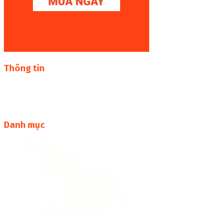
Thông tin
Thư viện sách online miễn phí online cực khủng:
sachcuatui.net được thành lập nhằm mục đích chia sẻ tài
liệu file pdf, word và đọc online miễn phí vì cộng đồng
Danh mục
Anh văn
Ngữ pháp
Sách toeic
Tiếng anh các cấp
Tiếng anh cấp 2
Tiếng anh cấp 3
Tiếng anh tiểu học
Tiếng anh trẻ em