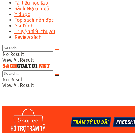
Tài liệu học tập
Sách Ngoại ngữ
Y dược
Top sách nên đọc
Gia Đình
Truyện tiểu thuyết
Review sách
No Result
View All Result
No Result
View All Result