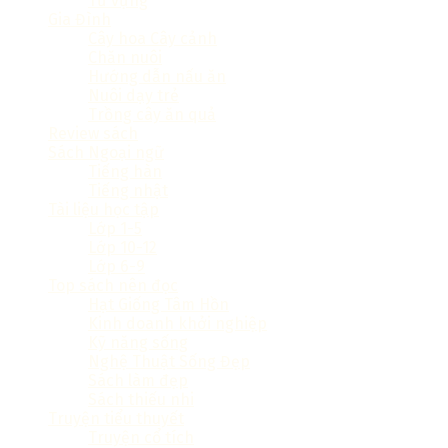
Từ vựng
Gia Đình
Cây hoa Cây cảnh
Chăn nuôi
Hướng dẫn nấu ăn
Nuôi dạy trẻ
Trồng cây ăn quả
Review sách
Sách Ngoại ngữ
Tiếng hàn
Tiếng nhật
Tài liệu học tập
Lớp 1-5
Lớp 10-12
Lớp 6-9
Top sách nên đọc
Hạt Giống Tâm Hồn
Kinh doanh khởi nghiệp
Kỹ năng sống
Nghệ Thuật Sống Đẹp
Sách làm đẹp
Sách thiếu nhi
Truyện tiểu thuyết
Truyện cổ tích