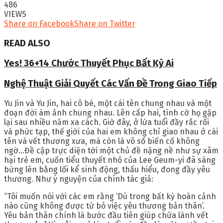
486
VIEWS
Share on Facebook
Share on Twitter
READ ALSO
Yes! 36+14 Chước Thuyết Phục Bất Kỳ Ai
Nghệ Thuật Giải Quyết Các Vấn Đề Trong Giao Tiếp
Yu Jin và Yu Jin, hai cô bé, một cái tên chung nhau và một
đoạn đời ám ảnh chung nhau. Lên cấp hai, tình cờ họ gặp
lại sau nhiều năm xa cách. Giờ đây, ở lứa tuổi đầy rắc rối
và phức tạp, thế giới của hai em không chỉ giao nhau ở cái
tên và vết thương xưa, mà còn là vô số biến cố không
ngờ…Đề cập trực diện tới một chủ đề nặng nề như sự xâm
hại trẻ em, cuốn tiểu thuyết nhỏ của Lee Geum-yi đã sáng
bừng lên bằng lối kể sinh động, thấu hiểu, đong đầy yêu
thương. Như ý nguyện của chính tác giả:
“Tôi muốn nói với các em rằng ‘Dù trong bất kỳ hoàn cảnh
nào cũng không được từ bỏ việc yêu thương bản thân’.
Yêu bản thân chính là bước đầu tiên giúp chữa lành vết