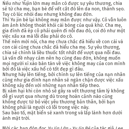
Nếu như Yujin lớn may mắn có được sự yêu thương, chia
sẻ từ cha mẹ, bạn bè để vết cắt đó lên da non, thành sẹo.
Tuy có lúc nhói đau nhưng không đau đớn.
Thì Yu jin bé lại không may mắn được như vậy. Cô vẫn luôn
ám ảnh không thoát khỏi cái bóng của quá khứ. Cha mẹ,
gia đình đã ép cô phải quên đi nỗi đau đó, coi đó như một
việc xấu xa mà lỗi đâu phải do cô.
Thế nên mới nói, cha mẹ chưa chắc đã hiểu về con cái và
con cái cũng chưa chắc đã hiểu cha mẹ. Sự yêu thương,
chia sẻ chính là liều thuốc tốt nhất để vượt qua nỗi đau.
Là vấn đề nhạy cảm nên họ cũng đau đớn, không muốn
mọi người xì xào bàn tán về việc không may của con mình
bởi đó là việc xấu hổ có tốt đẹp gì đâu.
Nhưng hãy lên tiếng, bởi chính sự lên tiếng của nạn nhân
cũng như gia đình nạn nhân sẽ ngăn chặn được việc xấu
không xảy đến với những nạn nhân tiếp theo.
Bị xâm hại khi còn nhỏ sẽ gây ra vết thương tâm lý không
dễ gì vượt qua nhưng dù trong hoàn cảnh nào cũng
không được từ bỏ việc yêu thương bản thân, bởi bạn
không phải là người có lỗi trong việc này.
Sau bão tố, mặt biển sẽ xanh trong và lấp lánh hơn dưới
ánh mặt trời.
Mời các bạn đón đọc
Yu Jin Lớn - Yu Jin Bé
của tác giả
Lee