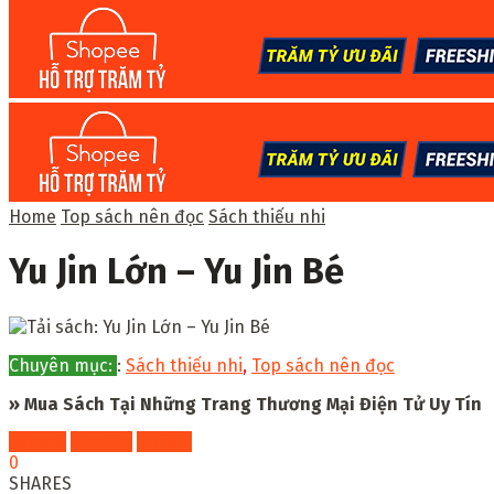
Home
Top sách nên đọc
Sách thiếu nhi
Yu Jin Lớn – Yu Jin Bé
Chuyên mục:
:
Sách thiếu nhi
,
Top sách nên đọc
» Mua Sách Tại Những Trang Thương Mại Điện Tử Uy Tín
Fahasa
Shopee
Tiki
0
SHARES