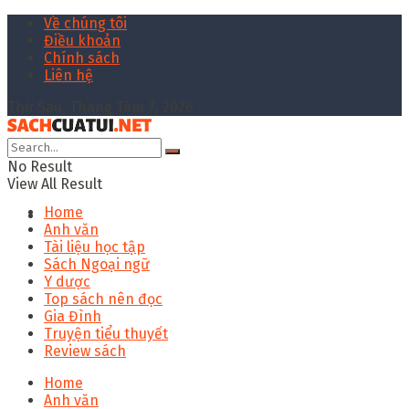
Về chúng tôi
Điều khoản
Chính sách
Liên hệ
Thứ Sáu, Tháng Tám 7, 2026
No Result
View All Result
Home
Anh văn
Tài liệu học tập
Sách Ngoại ngữ
Y dược
Top sách nên đọc
Gia Đình
Truyện tiểu thuyết
Review sách
Home
Anh văn