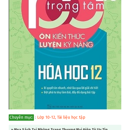
Chuyên mục:
:
Lớp 10-12
,
Tài liệu học tập
» Mua Sách Tại Những Trang Thương Mại Điện Tử Uy Tín