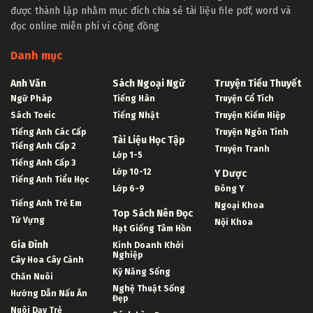
được thành lập nhằm mục đích chia sẻ tài liệu file pdf, word và
đọc online miễn phí vì cộng đồng
Danh mục
Anh Văn
Sách Ngoại Ngữ
Truyện Tiểu Thuyết
Ngữ Pháp
Tiếng Hàn
Truyện Cổ Tích
Sách Toeic
Tiếng Nhật
Truyện Kiếm Hiệp
Tiếng Anh Các Cấp
Truyện Ngôn Tình
Tài Liệu Học Tập
Tiếng Anh Cấp 2
Truyện Tranh
Lớp 1-5
Tiếng Anh Cấp 3
Lớp 10-12
Y Dược
Tiếng Anh Tiểu Học
Lớp 6-9
Đông Y
Tiếng Anh Trẻ Em
Ngoại Khoa
Top Sách Nên Đọc
Từ Vựng
Nội Khoa
Hạt Giống Tâm Hồn
Gia Đình
Kinh Doanh Khởi
Nghiệp
Cây Hoa Cây Cảnh
Kỹ Năng Sống
Chăn Nuôi
Nghệ Thuật Sống
Hướng Dẫn Nấu Ăn
Đẹp
Nuôi Dạy Trẻ