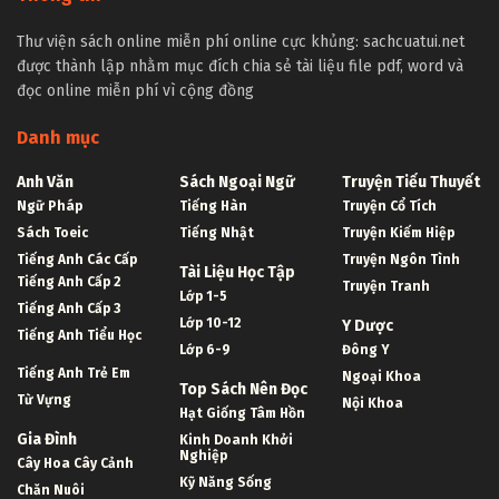
Thư viện sách online miễn phí online cực khủng: sachcuatui.net
được thành lập nhằm mục đích chia sẻ tài liệu file pdf, word và
đọc online miễn phí vì cộng đồng
Danh mục
Anh Văn
Sách Ngoại Ngữ
Truyện Tiểu Thuyết
Ngữ Pháp
Tiếng Hàn
Truyện Cổ Tích
Sách Toeic
Tiếng Nhật
Truyện Kiếm Hiệp
Tiếng Anh Các Cấp
Truyện Ngôn Tình
Tài Liệu Học Tập
Tiếng Anh Cấp 2
Truyện Tranh
Lớp 1-5
Tiếng Anh Cấp 3
Lớp 10-12
Y Dược
Tiếng Anh Tiểu Học
Lớp 6-9
Đông Y
Tiếng Anh Trẻ Em
Ngoại Khoa
Top Sách Nên Đọc
Từ Vựng
Nội Khoa
Hạt Giống Tâm Hồn
Gia Đình
Kinh Doanh Khởi
Nghiệp
Cây Hoa Cây Cảnh
Kỹ Năng Sống
Chăn Nuôi