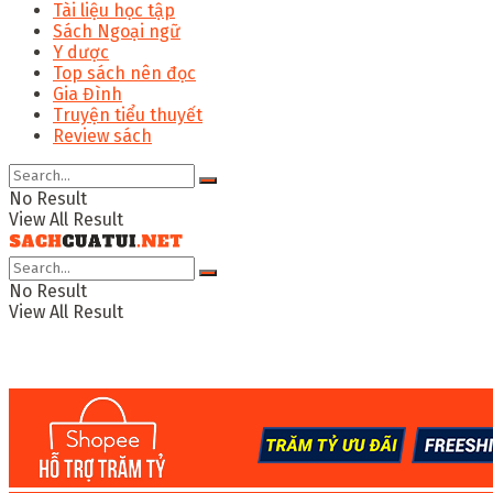
Tài liệu học tập
Sách Ngoại ngữ
Y dược
Top sách nên đọc
Gia Đình
Truyện tiểu thuyết
Review sách
No Result
View All Result
No Result
View All Result