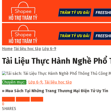
Home
Tài liệu học tập
Lớp 6-9
Tài Liệu Thực Hành Nghề Phổ
Chuyên mục:
:
Lớp 6-9
,
Tài liệu học tập
» Mua Sách Tại Những Trang Thương Mại Điện Tử Uy Tín
Fahasa
Shopee
Tiki
0
SHARES