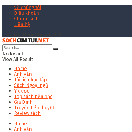
Về chúng tôi
Điều khoản
Chính sách
Liên hệ
Thứ Bảy, Tháng Tám 8, 2026
No Result
View All Result
Home
Anh văn
Tài liệu học tập
Sách Ngoại ngữ
Y dược
Top sách nên đọc
Gia Đình
Truyện tiểu thuyết
Review sách
Home
Anh văn