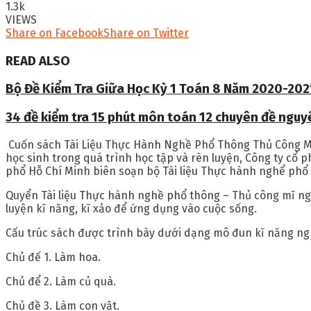
1.3k
VIEWS
Share on Facebook
Share on Twitter
READ ALSO
Bộ Đề Kiểm Tra Giữa Học Kỳ 1 Toán 8 Năm 2020-202
34 đề kiểm tra 15 phút môn toán 12 chuyên đề ngu
Cuốn sách
Tài Liệu Thực Hành Nghề Phổ Thông Thủ Công 
học sinh trong quá trình học tập và rèn luyện, Công ty cổ 
phổ Hỗ Chí Minh biên soạn bộ Tài liệu Thực hành nghể phổ 
Quyển Tài liệu Thực hành nghề phổ thông – Thủ công mĩ nghệ
luyện kĩ năng, kĩ xảo để ứng dụng vào cuộc sống.
Cấu trúc sách được trình bày dưới dạng mô đun kĩ năng ng
Chủ đế 1. Làm hoa.
Chủ để 2. Làm củ quà.
Chủ đề 3. Làm con vật.