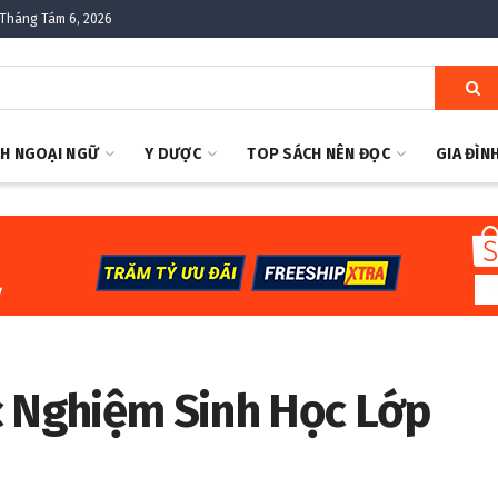
Tháng Tám 6, 2026
H NGOẠI NGỮ
Y DƯỢC
TOP SÁCH NÊN ĐỌC
GIA ĐÌN
c Nghiệm Sinh Học Lớp