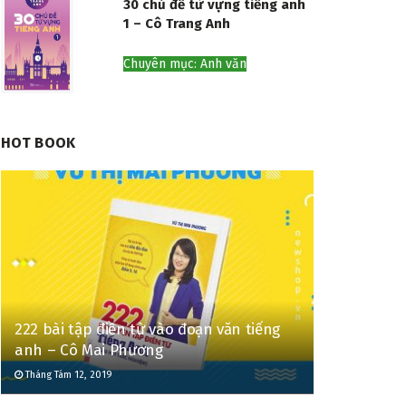
30 chủ đề từ vựng tiếng anh
1 – Cô Trang Anh
Chuyên mục: Anh văn
HOT BOOK
222 bài tập điền từ vào đoạn văn tiếng
anh – Cô Mai Phương
Tháng Tám 12, 2019