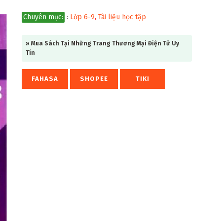
Chuyên mục:
:
Lớp 6-9
,
Tài liệu học tập
» Mua Sách Tại Những Trang Thương Mại Điện Tử Uy
Tín
FAHASA
SHOPEE
TIKI