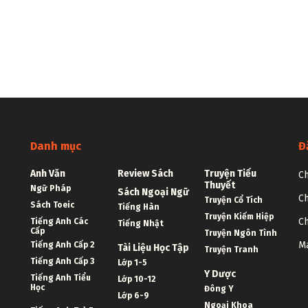
Danh mục
Đ
Anh Văn
Review Sách
Truyện Tiểu
Ch
Thuyết
Ngữ Pháp
Sách Ngoại Ngữ
Ch
Truyện Cổ Tích
Sách Toeic
Tiếng Hàn
Truyện Kiếm Hiệp
Ch
Tiếng Anh Các
Tiếng Nhật
Cấp
Truyện Ngôn Tình
Ma
Tiếng Anh Cấp 2
Tài Liệu Học Tập
Truyện Tranh
Tiếng Anh Cấp 3
Lớp 1-5
Y Dược
Tiếng Anh Tiểu
Lớp 10-12
Học
Đông Y
Lớp 6-9
Ngoại Khoa