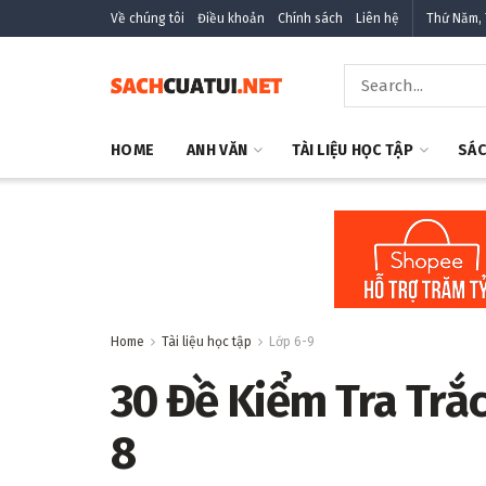
Về chúng tôi
Điều khoản
Chính sách
Liên hệ
Thứ Năm, 
HOME
ANH VĂN
TÀI LIỆU HỌC TẬP
SÁC
Home
Tài liệu học tập
Lớp 6-9
30 Đề Kiểm Tra Trắ
8