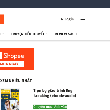
Login
H
TRUYỆN TIỂU THUYẾT
REVIEW SÁCH
XEM NHIỀU NHẤT
Trọn bộ giáo trình Eng
Breaking (ebook+audio)
Chuyên mục: Anh văn