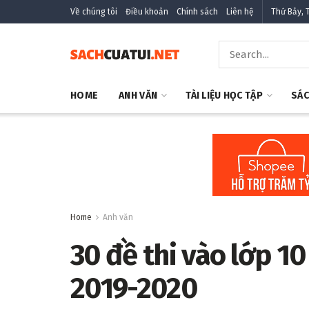
Về chúng tôi
Điều khoản
Chính sách
Liên hệ
Thứ Bảy, 
HOME
ANH VĂN
TÀI LIỆU HỌC TẬP
SÁC
Home
Anh văn
30 đề thi vào lớp 1
2019-2020