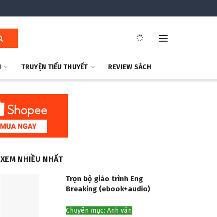
H
TRUYỆN TIỂU THUYẾT
REVIEW SÁCH
XEM NHIỀU NHẤT
Trọn bộ giáo trình Eng
Breaking (ebook+audio)
Chuyên mục: Anh văn