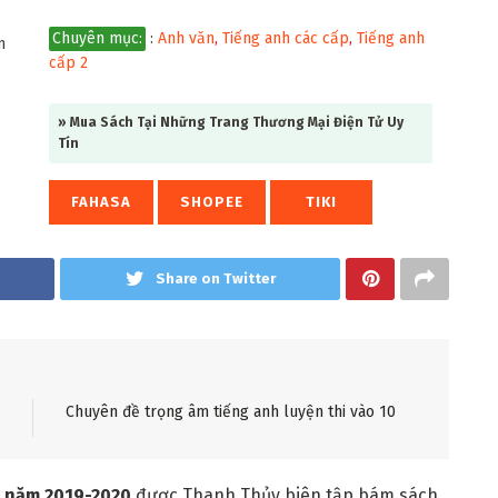
Chuyên mục:
:
Anh văn
,
Tiếng anh các cấp
,
Tiếng anh
cấp 2
» Mua Sách Tại Những Trang Thương Mại Điện Tử Uy
Tín
FAHASA
SHOPEE
TIKI
Share on Twitter
Chuyên đề trọng âm tiếng anh luyện thi vào 10
h năm 2019-2020
được Thanh Thủy biên tập bám sách