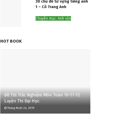
30 chủ đề từ vựng tiếng anh
1 – Cô Trang Anh
Chuyên mục: Anh văn
HOT BOOK
Đề Thi Trắc Nghiệm Môn Toán 10-11-12
Luyện Thi Đại Học
Tháng Mười 24, 2019