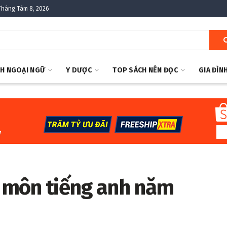
Tháng Tám 8, 2026
H NGOẠI NGỮ
Y DƯỢC
TOP SÁCH NÊN ĐỌC
GIA ĐÌN
0 môn tiếng anh năm