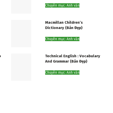
Chuyên mục: Anh văn
Macmillan Children’s
Dictionary (Bản Đẹp)
Chuyên mục: Anh văn
o
Technical English : Vocabulary
And Grammar (Bản Đẹp)
Chuyên mục: Anh văn