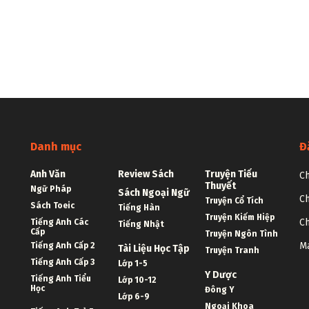
Danh mục
Đ
Anh Văn
Review Sách
Truyện Tiểu
Ch
Thuyết
Ngữ Pháp
Sách Ngoại Ngữ
Ch
Truyện Cổ Tích
Sách Toeic
Tiếng Hàn
Truyện Kiếm Hiệp
Ch
Tiếng Anh Các
Tiếng Nhật
Cấp
Truyện Ngôn Tình
Ma
Tiếng Anh Cấp 2
Tài Liệu Học Tập
Truyện Tranh
Tiếng Anh Cấp 3
Lớp 1-5
Y Dược
Tiếng Anh Tiểu
Lớp 10-12
Học
Đông Y
Lớp 6-9
Ngoại Khoa