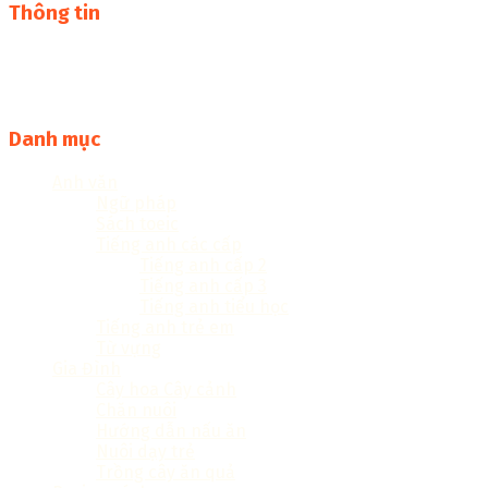
Thông tin
Thư viện sách online miễn phí online cực khủng:
sachcuatui.net được thành lập nhằm mục đích chia sẻ tài
liệu file pdf, word và đọc online miễn phí vì cộng đồng
Danh mục
Anh văn
Ngữ pháp
Sách toeic
Tiếng anh các cấp
Tiếng anh cấp 2
Tiếng anh cấp 3
Tiếng anh tiểu học
Tiếng anh trẻ em
Từ vựng
Gia Đình
Cây hoa Cây cảnh
Chăn nuôi
Hướng dẫn nấu ăn
Nuôi dạy trẻ
Trồng cây ăn quả