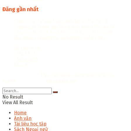
Đăng gần nhất
Chuyên đề từ loại tiếng anh luyện thi vào 10
Chuyên đề trọng âm tiếng anh luyện thi vào 10
Chuyên đề phát âm tiếng anh luyện thi vào 10
Macmillan Children’s Dictionary (Bản Đẹp)
Về chúng tôi
Điều khoản
Chính sách
Liên hệ
Copyright © 2018
Thư viện sách online miễn phí cực
khủng
Thiết kế bởi:
Sachcuatui.net
.
No Result
View All Result
Home
Anh văn
Tài liệu học tập
Sách Ngoại ngữ