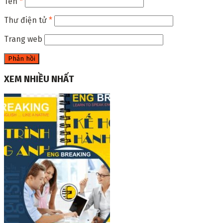
Tên
*
Thư điện tử
*
Trang web
XEM NHIỀU NHẤT