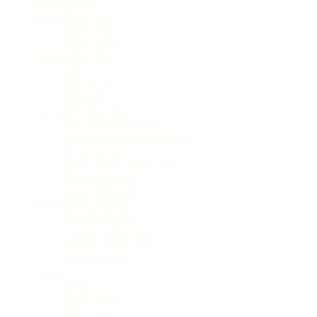
Review sách
Sách Ngoại ngữ
Tiếng hàn
Tiếng nhật
Tài liệu học tập
Lớp 1-5
Lớp 10-12
Lớp 6-9
Top sách nên đọc
Hạt Giống Tâm Hồn
Kinh doanh khởi nghiệp
Kỹ năng sống
Nghệ Thuật Sống Đẹp
Sách làm đẹp
Sách thiếu nhi
Truyện tiểu thuyết
Truyện cổ tích
Truyện kiếm hiệp
Truyện ngôn tình
Truyện tranh
Y dược
Đông y
Ngoại khoa
Nội khoa