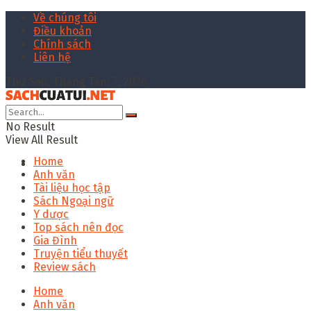
Về chúng tôi
Điều khoản
Chính sách
Liên hệ
Thứ Sáu, Tháng Tám 7, 2026
No Result
View All Result
Home
Anh văn
Tài liệu học tập
Sách Ngoại ngữ
Y dược
Top sách nên đọc
Gia Đình
Truyện tiểu thuyết
Review sách
Home
Anh văn