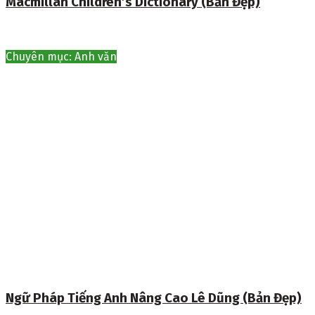
Macmillan Children’s Dictionary (Bản Đẹp)
Chuyên mục: Anh văn
Ngữ Pháp Tiếng Anh Nâng Cao Lê Dũng (Bản Đẹp)