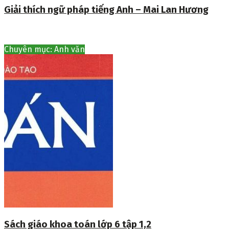
Giải thích ngữ pháp tiếng Anh – Mai Lan Hương
Chuyên mục: Anh văn
Sách giáo khoa toán lớp 6 tập 1,2