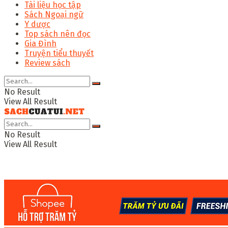
Tài liệu học tập
Sách Ngoại ngữ
Y dược
Top sách nên đọc
Gia Đình
Truyện tiểu thuyết
Review sách
No Result
View All Result
No Result
View All Result