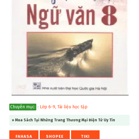
Chuyên mục:
:
Lớp 6-9
,
Tài liệu học tập
» Mua Sách Tại Những Trang Thương Mại Điện Tử Uy Tín
FAHASA
SHOPEE
TIKI