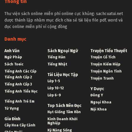
Thông tin
Thư viện sách online miễn phí online cực khủng: sachcuatui.net
được thành lập nhằm mục đích chia sẻ tài liệu file pdf, word và
đọc online miễn phí vì cộng đồng
Danh mục
Anh Văn
Sách Ngoại Ngữ
Truyện Tiểu Thuyết
Ngữ Pháp
Tiếng Hàn
Truyện Cổ Tích
Sách Toeic
Tiếng Nhật
Truyện Kiếm Hiệp
Tiếng Anh Các Cấp
Truyện Ngôn Tình
Tài Liệu Học Tập
Tiếng Anh Cấp 2
Truyện Tranh
Lớp 1-5
Tiếng Anh Cấp 3
Lớp 10-12
Y Dược
Tiếng Anh Tiểu Học
Lớp 6-9
Đông Y
Tiếng Anh Trẻ Em
Ngoại Khoa
Top Sách Nên Đọc
Từ Vựng
Nội Khoa
Hạt Giống Tâm Hồn
Gia Đình
Kinh Doanh Khởi
Nghiệp
Cây Hoa Cây Cảnh
Kỹ Năng Sống