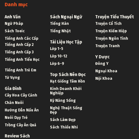
Danh mục
Anh Văn
Sách Ngoại Ngữ
Truyện Tiểu Thuyết
Ngữ Pháp
Tiếng Hàn
Truyện Cổ Tích
Sách Toeic
Tiếng Nhật
Truyện Kiếm Hiệp
Tiếng Anh Các Cấp
Truyện Ngôn Tình
Tài Liệu Học Tập
Tiếng Anh Cấp 2
Truyện Tranh
Lớp 1-5
Tiếng Anh Cấp 3
Lớp 10-12
Y Dược
Tiếng Anh Tiểu Học
Lớp 6-9
Đông Y
Tiếng Anh Trẻ Em
Ngoại Khoa
Top Sách Nên Đọc
Từ Vựng
Nội Khoa
Hạt Giống Tâm Hồn
Gia Đình
Kinh Doanh Khởi
Nghiệp
Cây Hoa Cây Cảnh
Kỹ Năng Sống
Chăn Nuôi
Nghệ Thuật Sống
Hướng Dẫn Nấu Ăn
Đẹp
Nuôi Dạy Trẻ
Sách Làm Đẹp
Trồng Cây Ăn Quả
Sách Thiếu Nhi
Review Sách