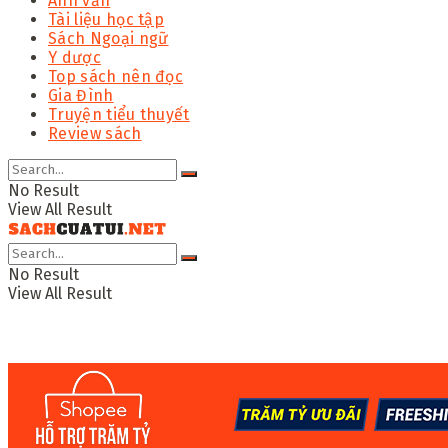
Anh văn
Tài liệu học tập
Sách Ngoại ngữ
Y dược
Top sách nên đọc
Gia Đình
Truyện tiểu thuyết
Review sách
No Result
View All Result
No Result
View All Result