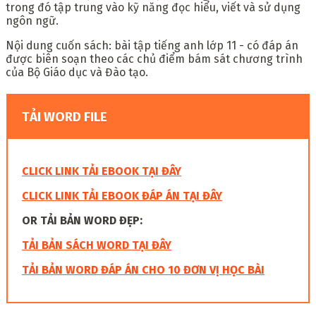
trong đó tập trung vào kỹ năng đọc hiểu, viết và sử dụng
ngôn ngữ.
Nội dung cuốn sách: bài tập tiếng anh lớp 11 - có đáp án
được biên soạn theo các chủ điểm bám sát chương trình
của Bộ Giáo dục và Đào tạo.
TẢI WORD FILE
CLICK LINK TẢI EBOOK TẠI ĐÂY
CLICK LINK TẢI EBOOK ĐÁP ÁN TẠI ĐÂY
OR TẢI BẢN WORD ĐẸP:
TẢI BẢN SÁCH WORD TẠI ĐÂY
TẢI BẢN WORD ĐÁP ÁN CHO 10 ĐƠN VỊ HỌC BÀI