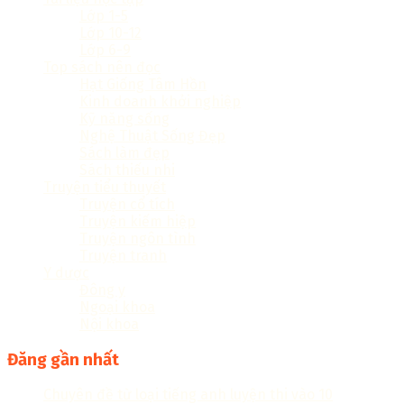
Lớp 1-5
Lớp 10-12
Lớp 6-9
Top sách nên đọc
Hạt Giống Tâm Hồn
Kinh doanh khởi nghiệp
Kỹ năng sống
Nghệ Thuật Sống Đẹp
Sách làm đẹp
Sách thiếu nhi
Truyện tiểu thuyết
Truyện cổ tích
Truyện kiếm hiệp
Truyện ngôn tình
Truyện tranh
Y dược
Đông y
Ngoại khoa
Nội khoa
Đăng gần nhất
Chuyên đề từ loại tiếng anh luyện thi vào 10