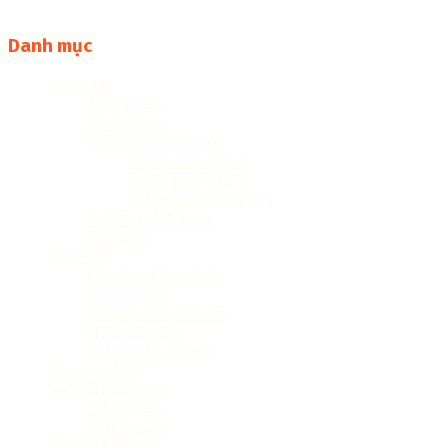
liệu file pdf, word và đọc online miễn phí vì cộng đồng
Danh mục
Anh văn
Ngữ pháp
Sách toeic
Tiếng anh các cấp
Tiếng anh cấp 2
Tiếng anh cấp 3
Tiếng anh tiểu học
Tiếng anh trẻ em
Từ vựng
Gia Đình
Cây hoa Cây cảnh
Chăn nuôi
Hướng dẫn nấu ăn
Nuôi dạy trẻ
Trồng cây ăn quả
Review sách
Sách Ngoại ngữ
Tiếng hàn
Tiếng nhật
Tài liệu học tập