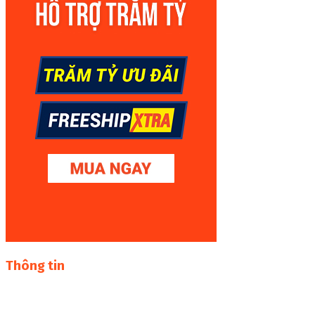
Thông tin
Thư viện sách online miễn phí online cực khủng:
sachcuatui.net được thành lập nhằm mục đích chia sẻ tài