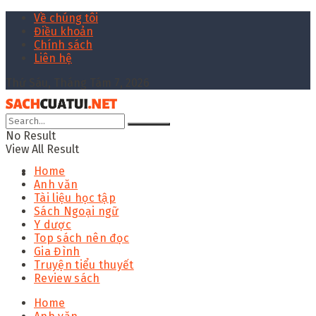
Về chúng tôi
Điều khoản
Chính sách
Liên hệ
Thứ Sáu, Tháng Tám 7, 2026
No Result
View All Result
Home
Anh văn
Tài liệu học tập
Sách Ngoại ngữ
Y dược
Top sách nên đọc
Gia Đình
Truyện tiểu thuyết
Review sách
Home