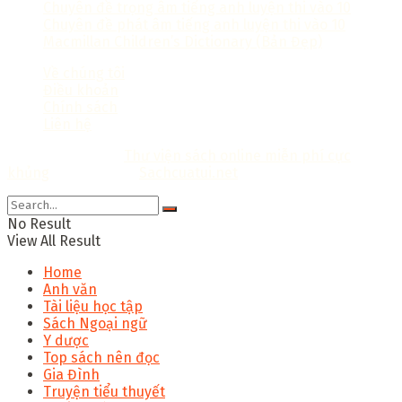
Chuyên đề trọng âm tiếng anh luyện thi vào 10
Chuyên đề phát âm tiếng anh luyện thi vào 10
Macmillan Children’s Dictionary (Bản Đẹp)
Về chúng tôi
Điều khoản
Chính sách
Liên hệ
Copyright © 2018
Thư viện sách online miễn phí cực
khủng
Thiết kế bởi:
Sachcuatui.net
.
No Result
View All Result
Home
Anh văn
Tài liệu học tập
Sách Ngoại ngữ
Y dược
Top sách nên đọc
Gia Đình
Truyện tiểu thuyết