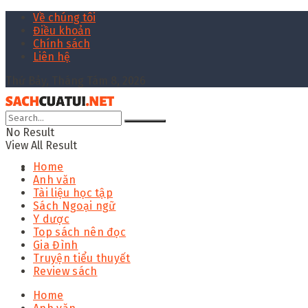
Về chúng tôi
Điều khoản
Chính sách
Liên hệ
Thứ Bảy, Tháng Tám 8, 2026
No Result
View All Result
Home
Anh văn
Tài liệu học tập
Sách Ngoại ngữ
Y dược
Top sách nên đọc
Gia Đình
Truyện tiểu thuyết
Review sách
Home