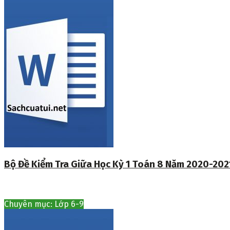
Bộ Đề Kiểm Tra Giữa Học Kỳ 1 Toán 8 Năm 2020-202
Chuyên mục: Lớp 6-9