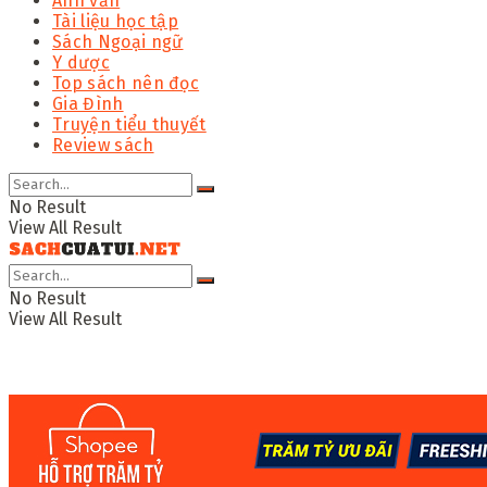
Anh văn
Tài liệu học tập
Sách Ngoại ngữ
Y dược
Top sách nên đọc
Gia Đình
Truyện tiểu thuyết
Review sách
No Result
View All Result
No Result
View All Result