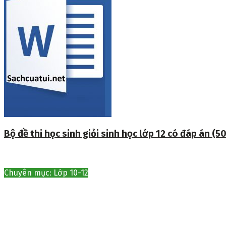
Bộ đề thi học sinh giỏi sinh học lớp 12 có đáp án (50
Chuyên mục: Lớp 10-12