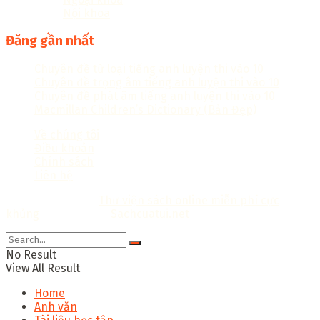
Nội khoa
Đăng gần nhất
Chuyên đề từ loại tiếng anh luyện thi vào 10
Chuyên đề trọng âm tiếng anh luyện thi vào 10
Chuyên đề phát âm tiếng anh luyện thi vào 10
Macmillan Children’s Dictionary (Bản Đẹp)
Về chúng tôi
Điều khoản
Chính sách
Liên hệ
Copyright © 2018
Thư viện sách online miễn phí cực
khủng
Thiết kế bởi:
Sachcuatui.net
.
No Result
View All Result
Home
Anh văn