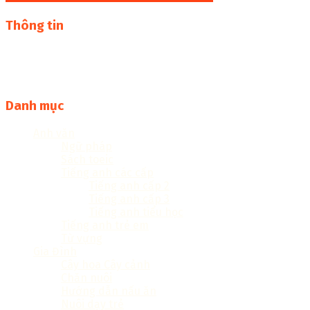
Thông tin
Thư viện sách online miễn phí online cực khủng:
sachcuatui.net được thành lập nhằm mục đích chia sẻ tài
liệu file pdf, word và đọc online miễn phí vì cộng đồng
Danh mục
Anh văn
Ngữ pháp
Sách toeic
Tiếng anh các cấp
Tiếng anh cấp 2
Tiếng anh cấp 3
Tiếng anh tiểu học
Tiếng anh trẻ em
Từ vựng
Gia Đình
Cây hoa Cây cảnh
Chăn nuôi
Hướng dẫn nấu ăn
Nuôi dạy trẻ