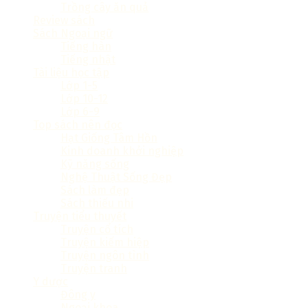
Trồng cây ăn quả
Review sách
Sách Ngoại ngữ
Tiếng hàn
Tiếng nhật
Tài liệu học tập
Lớp 1-5
Lớp 10-12
Lớp 6-9
Top sách nên đọc
Hạt Giống Tâm Hồn
Kinh doanh khởi nghiệp
Kỹ năng sống
Nghệ Thuật Sống Đẹp
Sách làm đẹp
Sách thiếu nhi
Truyện tiểu thuyết
Truyện cổ tích
Truyện kiếm hiệp
Truyện ngôn tình
Truyện tranh
Y dược
Đông y
Ngoại khoa