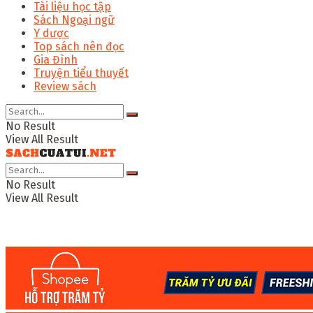
Tài liệu học tập
Sách Ngoại ngữ
Y dược
Top sách nên đọc
Gia Đình
Truyện tiểu thuyết
Review sách
No Result
View All Result
No Result
View All Result