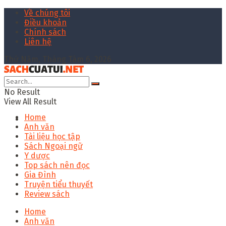
Về chúng tôi
Điều khoản
Chính sách
Liên hệ
Thứ Năm, Tháng Tám 6, 2026
No Result
View All Result
Home
Anh văn
Tài liệu học tập
Sách Ngoại ngữ
Y dược
Top sách nên đọc
Gia Đình
Truyện tiểu thuyết
Review sách
Home
Anh văn