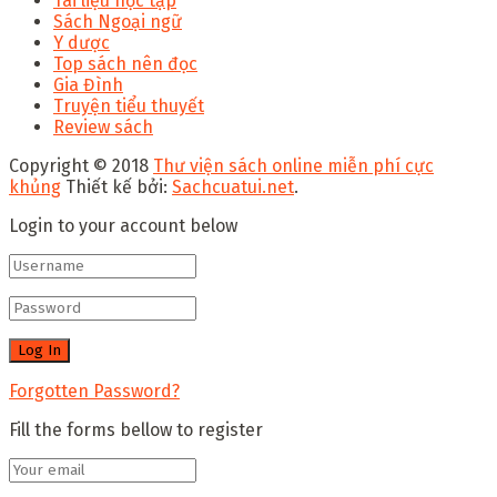
Tài liệu học tập
Sách Ngoại ngữ
Y dược
Top sách nên đọc
Gia Đình
Truyện tiểu thuyết
Review sách
Copyright © 2018
Thư viện sách online miễn phí cực
khủng
Thiết kế bởi:
Sachcuatui.net
.
Login to your account below
Forgotten Password?
Fill the forms bellow to register