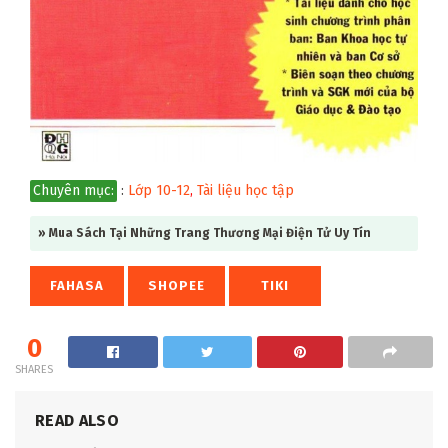
Chuyên mục:
:
Lớp 10-12
,
Tài liệu học tập
» Mua Sách Tại Những Trang Thương Mại Điện Tử Uy Tín
FAHASA
SHOPEE
TIKI
0
SHARES
READ ALSO