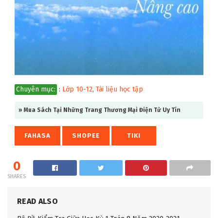
Chuyên mục:
:
Lớp 10-12
,
Tài liệu học tập
» Mua Sách Tại Những Trang Thương Mại Điện Tử Uy Tín
FAHASA
SHOPEE
TIKI
0
SHARES
READ ALSO