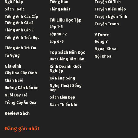
Ngữ Pháp
Tiếng Hàn
Truyện Cổ Tích
Sách Toeic
Tiếng Nhật
Truyện Kiếm Hiệp
Tiếng Anh Các Cấp
Truyện Ngôn Tình
Tài Liệu Học Tập
Tiếng Anh Cấp 2
Truyện Tranh
Lớp 1-5
Tiếng Anh Cấp 3
Lớp 10-12
Y Dược
Tiếng Anh Tiểu Học
Lớp 6-9
Đông Y
Tiếng Anh Trẻ Em
Ngoại Khoa
Top Sách Nên Đọc
Từ Vựng
Nội Khoa
Hạt Giống Tâm Hồn
Gia Đình
Kinh Doanh Khởi
Nghiệp
Cây Hoa Cây Cảnh
Kỹ Năng Sống
Chăn Nuôi
Nghệ Thuật Sống
Hướng Dẫn Nấu Ăn
Đẹp
Nuôi Dạy Trẻ
Sách Làm Đẹp
Trồng Cây Ăn Quả
Sách Thiếu Nhi
Review Sách
Đăng gần nhất