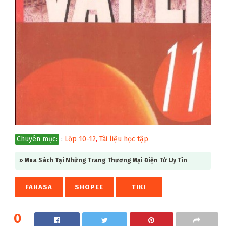
Chuyên mục:
:
Lớp 10-12
,
Tài liệu học tập
» Mua Sách Tại Những Trang Thương Mại Điện Tử Uy Tín
FAHASA
SHOPEE
TIKI
0