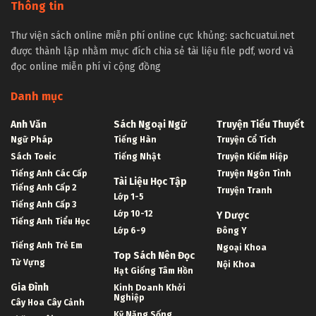
Thông tin
Thư viện sách online miễn phí online cực khủng: sachcuatui.net
được thành lập nhằm mục đích chia sẻ tài liệu file pdf, word và
đọc online miễn phí vì cộng đồng
Danh mục
Anh Văn
Sách Ngoại Ngữ
Truyện Tiểu Thuyết
Ngữ Pháp
Tiếng Hàn
Truyện Cổ Tích
Sách Toeic
Tiếng Nhật
Truyện Kiếm Hiệp
Tiếng Anh Các Cấp
Truyện Ngôn Tình
Tài Liệu Học Tập
Tiếng Anh Cấp 2
Truyện Tranh
Lớp 1-5
Tiếng Anh Cấp 3
Lớp 10-12
Y Dược
Tiếng Anh Tiểu Học
Lớp 6-9
Đông Y
Tiếng Anh Trẻ Em
Ngoại Khoa
Top Sách Nên Đọc
Từ Vựng
Nội Khoa
Hạt Giống Tâm Hồn
Gia Đình
Kinh Doanh Khởi
Nghiệp
Cây Hoa Cây Cảnh
Kỹ Năng Sống