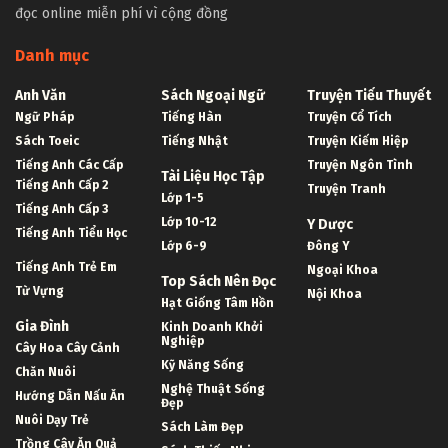
đọc online miễn phí vì cộng đồng
Danh mục
Anh Văn
Sách Ngoại Ngữ
Truyện Tiểu Thuyết
Ngữ Pháp
Tiếng Hàn
Truyện Cổ Tích
Sách Toeic
Tiếng Nhật
Truyện Kiếm Hiệp
Tiếng Anh Các Cấp
Truyện Ngôn Tình
Tài Liệu Học Tập
Tiếng Anh Cấp 2
Truyện Tranh
Lớp 1-5
Tiếng Anh Cấp 3
Lớp 10-12
Y Dược
Tiếng Anh Tiểu Học
Lớp 6-9
Đông Y
Tiếng Anh Trẻ Em
Ngoại Khoa
Top Sách Nên Đọc
Từ Vựng
Nội Khoa
Hạt Giống Tâm Hồn
Gia Đình
Kinh Doanh Khởi
Nghiệp
Cây Hoa Cây Cảnh
Kỹ Năng Sống
Chăn Nuôi
Nghệ Thuật Sống
Hướng Dẫn Nấu Ăn
Đẹp
Nuôi Dạy Trẻ
Sách Làm Đẹp
Trồng Cây Ăn Quả