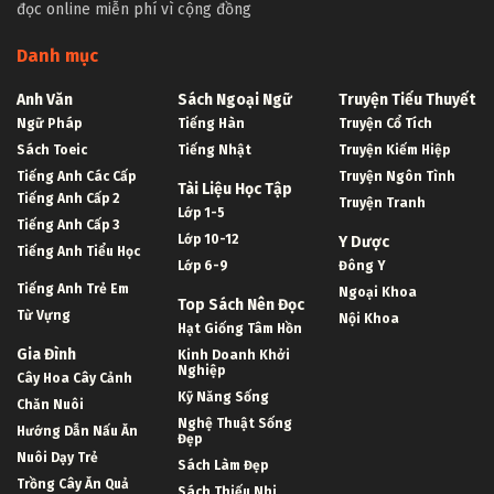
đọc online miễn phí vì cộng đồng
Danh mục
Anh Văn
Sách Ngoại Ngữ
Truyện Tiểu Thuyết
Ngữ Pháp
Tiếng Hàn
Truyện Cổ Tích
Sách Toeic
Tiếng Nhật
Truyện Kiếm Hiệp
Tiếng Anh Các Cấp
Truyện Ngôn Tình
Tài Liệu Học Tập
Tiếng Anh Cấp 2
Truyện Tranh
Lớp 1-5
Tiếng Anh Cấp 3
Lớp 10-12
Y Dược
Tiếng Anh Tiểu Học
Lớp 6-9
Đông Y
Tiếng Anh Trẻ Em
Ngoại Khoa
Top Sách Nên Đọc
Từ Vựng
Nội Khoa
Hạt Giống Tâm Hồn
Gia Đình
Kinh Doanh Khởi
Nghiệp
Cây Hoa Cây Cảnh
Kỹ Năng Sống
Chăn Nuôi
Nghệ Thuật Sống
Hướng Dẫn Nấu Ăn
Đẹp
Nuôi Dạy Trẻ
Sách Làm Đẹp
Trồng Cây Ăn Quả
Sách Thiếu Nhi