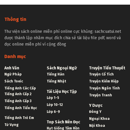
Thông tin
Thư viện sách online miễn phí online cực khủng: sachcuatui.net
được thành lập nhằm mục đích chia sẻ tài liệu file pdf, word và
đọc online miễn phí vì cộng đồng
Danh mục
Anh Văn
Sách Ngoại Ngữ
Truyện Tiểu Thuyết
Ngữ Pháp
Tiếng Hàn
Truyện Cổ Tích
Sách Toeic
Tiếng Nhật
Truyện Kiếm Hiệp
Tiếng Anh Các Cấp
Truyện Ngôn Tình
Tài Liệu Học Tập
Tiếng Anh Cấp 2
Truyện Tranh
Lớp 1-5
Tiếng Anh Cấp 3
Lớp 10-12
Y Dược
Tiếng Anh Tiểu Học
Lớp 6-9
Đông Y
Tiếng Anh Trẻ Em
Ngoại Khoa
Top Sách Nên Đọc
Từ Vựng
Nội Khoa
Hạt Giống Tâm Hồn