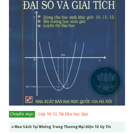
Chuyên mục:
:
Lớp 10-12
,
Tài liệu học tập
» Mua Sách Tại Những Trang Thương Mại Điện Tử Uy Tín