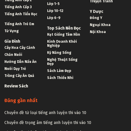
Truyện Tranh
Lớp 1-5
Tiếng Anh Cấp 3
Lớp 10-12
Y Dược
Tiếng Anh Tiểu Học
Lớp 6-9
Đông Y
Tiếng Anh Trẻ Em
Ngoại Khoa
Top Sách Nên Đọc
Từ Vựng
Nội Khoa
Hạt Giống Tâm Hồn
Gia Đình
Kinh Doanh Khởi
Nghiệp
Cây Hoa Cây Cảnh
Kỹ Năng Sống
Chăn Nuôi
Nghệ Thuật Sống
Hướng Dẫn Nấu Ăn
Đẹp
Nuôi Dạy Trẻ
Sách Làm Đẹp
Trồng Cây Ăn Quả
Sách Thiếu Nhi
Review Sách
Đăng gần nhất
Chuyên đề từ loại tiếng anh luyện thi vào 10
Chuyên đề trọng âm tiếng anh luyện thi vào 10