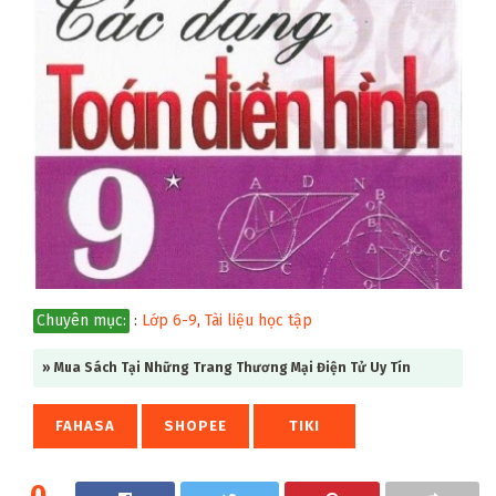
Chuyên mục:
:
Lớp 6-9
,
Tài liệu học tập
» Mua Sách Tại Những Trang Thương Mại Điện Tử Uy Tín
FAHASA
SHOPEE
TIKI
0