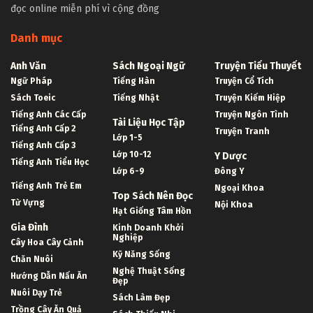
đọc online miễn phí vì cộng đồng
Danh mục
Anh Văn
Sách Ngoại Ngữ
Truyện Tiểu Thuyết
Ngữ Pháp
Tiếng Hàn
Truyện Cổ Tích
Sách Toeic
Tiếng Nhật
Truyện Kiếm Hiệp
Tiếng Anh Các Cấp
Truyện Ngôn Tình
Tài Liệu Học Tập
Tiếng Anh Cấp 2
Truyện Tranh
Lớp 1-5
Tiếng Anh Cấp 3
Lớp 10-12
Y Dược
Tiếng Anh Tiểu Học
Lớp 6-9
Đông Y
Tiếng Anh Trẻ Em
Ngoại Khoa
Top Sách Nên Đọc
Từ Vựng
Nội Khoa
Hạt Giống Tâm Hồn
Gia Đình
Kinh Doanh Khởi
Nghiệp
Cây Hoa Cây Cảnh
Kỹ Năng Sống
Chăn Nuôi
Nghệ Thuật Sống
Hướng Dẫn Nấu Ăn
Đẹp
Nuôi Dạy Trẻ
Sách Làm Đẹp
Trồng Cây Ăn Quả