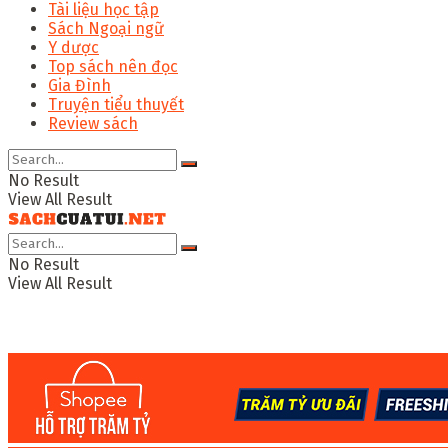
Tài liệu học tập
Sách Ngoại ngữ
Y dược
Top sách nên đọc
Gia Đình
Truyện tiểu thuyết
Review sách
No Result
View All Result
No Result
View All Result