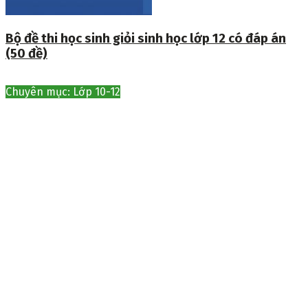
Bộ đề thi học sinh giỏi sinh học lớp 12 có đáp án
(50 đề)
Chuyên mục: Lớp 10-12