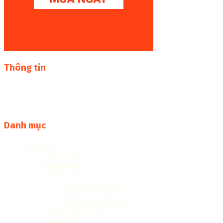
Thông tin
Thư viện sách online miễn phí online cực khủng:
sachcuatui.net được thành lập nhằm mục đích chia sẻ tài
liệu file pdf, word và đọc online miễn phí vì cộng đồng
Danh mục
Anh văn
Ngữ pháp
Sách toeic
Tiếng anh các cấp
Tiếng anh cấp 2
Tiếng anh cấp 3
Tiếng anh tiểu học
Tiếng anh trẻ em
Từ vựng