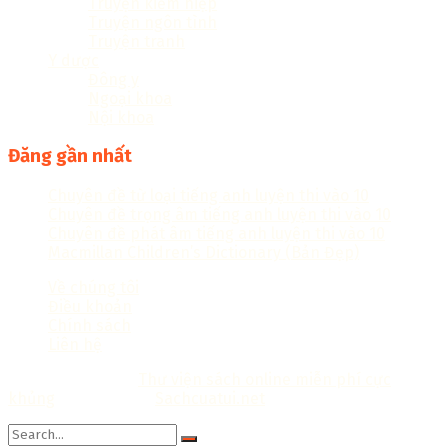
Truyện kiếm hiệp
Truyện ngôn tình
Truyện tranh
Y dược
Đông y
Ngoại khoa
Nội khoa
Đăng gần nhất
Chuyên đề từ loại tiếng anh luyện thi vào 10
Chuyên đề trọng âm tiếng anh luyện thi vào 10
Chuyên đề phát âm tiếng anh luyện thi vào 10
Macmillan Children’s Dictionary (Bản Đẹp)
Về chúng tôi
Điều khoản
Chính sách
Liên hệ
Copyright © 2018
Thư viện sách online miễn phí cực
khủng
Thiết kế bởi:
Sachcuatui.net
.