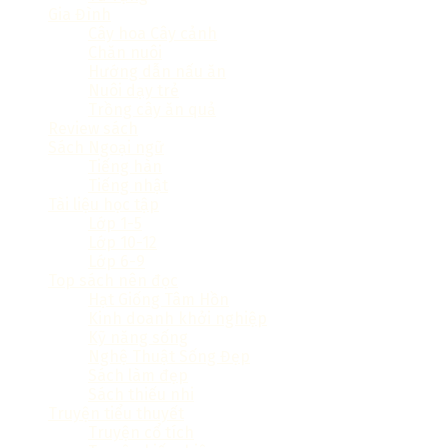
Gia Đình
Cây hoa Cây cảnh
Chăn nuôi
Hướng dẫn nấu ăn
Nuôi dạy trẻ
Trồng cây ăn quả
Review sách
Sách Ngoại ngữ
Tiếng hàn
Tiếng nhật
Tài liệu học tập
Lớp 1-5
Lớp 10-12
Lớp 6-9
Top sách nên đọc
Hạt Giống Tâm Hồn
Kinh doanh khởi nghiệp
Kỹ năng sống
Nghệ Thuật Sống Đẹp
Sách làm đẹp
Sách thiếu nhi
Truyện tiểu thuyết
Truyện cổ tích