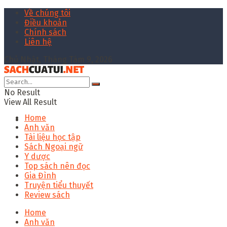
Về chúng tôi
Điều khoản
Chính sách
Liên hệ
Chủ Nhật, Tháng Tám 9, 2026
No Result
View All Result
Home
Anh văn
Tài liệu học tập
Sách Ngoại ngữ
Y dược
Top sách nên đọc
Gia Đình
Truyện tiểu thuyết
Review sách
Home
Anh văn