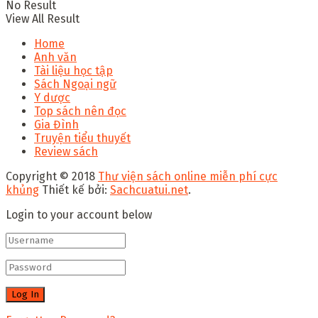
No Result
View All Result
Home
Anh văn
Tài liệu học tập
Sách Ngoại ngữ
Y dược
Top sách nên đọc
Gia Đình
Truyện tiểu thuyết
Review sách
Copyright © 2018
Thư viện sách online miễn phí cực
khủng
Thiết kế bởi:
Sachcuatui.net
.
Login to your account below