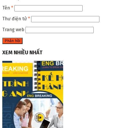
Tên
*
Thư điện tử
*
Trang web
XEM NHIỀU NHẤT