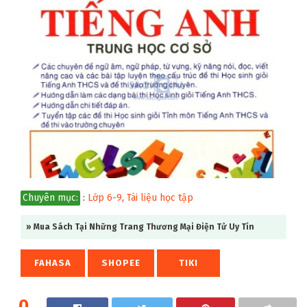
Chuyên mục:
:
Lớp 6-9
,
Tài liệu học tập
» Mua Sách Tại Những Trang Thương Mại Điện Tử Uy Tín
FAHASA
SHOPEE
TIKI
0