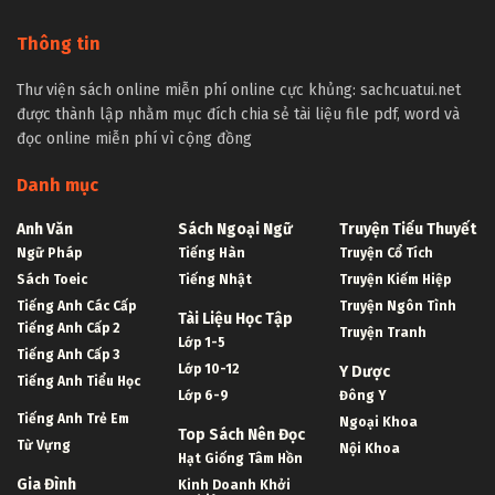
Thông tin
Thư viện sách online miễn phí online cực khủng: sachcuatui.net
được thành lập nhằm mục đích chia sẻ tài liệu file pdf, word và
đọc online miễn phí vì cộng đồng
Danh mục
Anh Văn
Sách Ngoại Ngữ
Truyện Tiểu Thuyết
Ngữ Pháp
Tiếng Hàn
Truyện Cổ Tích
Sách Toeic
Tiếng Nhật
Truyện Kiếm Hiệp
Tiếng Anh Các Cấp
Truyện Ngôn Tình
Tài Liệu Học Tập
Tiếng Anh Cấp 2
Truyện Tranh
Lớp 1-5
Tiếng Anh Cấp 3
Lớp 10-12
Y Dược
Tiếng Anh Tiểu Học
Lớp 6-9
Đông Y
Tiếng Anh Trẻ Em
Ngoại Khoa
Top Sách Nên Đọc
Từ Vựng
Nội Khoa
Hạt Giống Tâm Hồn
Gia Đình
Kinh Doanh Khởi