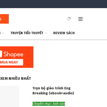
H
TRUYỆN TIỂU THUYẾT
REVIEW SÁCH
XEM NHIỀU NHẤT
Trọn bộ giáo trình Eng
Breaking (ebook+audio)
Chuyên mục: Anh văn