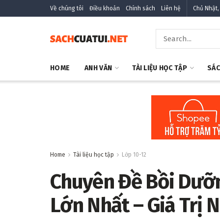
Về chúng tôi
Điều khoản
Chính sách
Liên hệ
Chủ Nhật,
HOME
ANH VĂN
TÀI LIỆU HỌC TẬP
SÁC
Home
Tài liệu học tập
Lớp 10-12
Chuyên Đề Bồi Dưỡng
Lớn Nhất – Giá Trị 