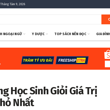
 Tháng Tám 9, 2026
H NGOẠI NGỮ
Y DƯỢC
TOP SÁCH NÊN ĐỌC
GIA ĐÌN
 Học Sinh Giỏi Giá Trị
Nhỏ Nhất