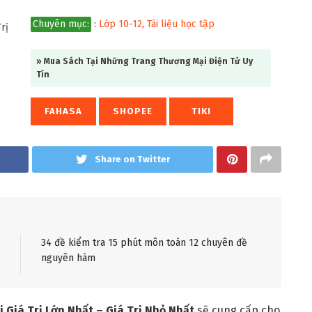
Chuyên mục:
:
Lớp 10-12
,
Tài liệu học tập
» Mua Sách Tại Những Trang Thương Mại Điện Tử Uy
Tín
FAHASA
SHOPEE
TIKI
Share on Twitter
34 đề kiểm tra 15 phút môn toán 12 chuyên đề
nguyên hàm
 Giá Trị Lớn Nhất – Giá Trị Nhỏ Nhất
sẽ cung cấp cho