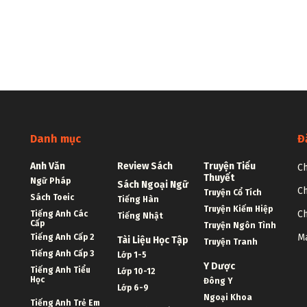
Danh mục
Đ
Anh Văn
Review Sách
Truyện Tiểu
Ch
Thuyết
Ngữ Pháp
Sách Ngoại Ngữ
Ch
Truyện Cổ Tích
Sách Toeic
Tiếng Hàn
Truyện Kiếm Hiệp
Ch
Tiếng Anh Các
Tiếng Nhật
Cấp
Truyện Ngôn Tình
Ma
Tiếng Anh Cấp 2
Tài Liệu Học Tập
Truyện Tranh
Tiếng Anh Cấp 3
Lớp 1-5
Y Dược
Tiếng Anh Tiểu
Lớp 10-12
Học
Đông Y
Lớp 6-9
Ngoại Khoa
Tiếng Anh Trẻ Em