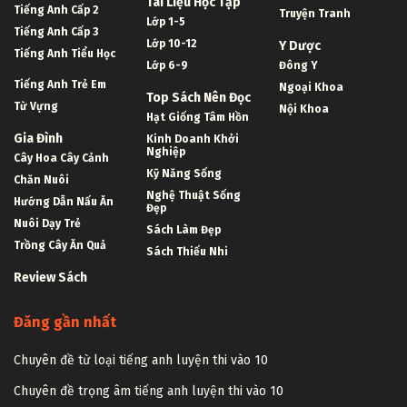
Tài Liệu Học Tập
Tiếng Anh Cấp 2
Truyện Tranh
Lớp 1-5
Tiếng Anh Cấp 3
Lớp 10-12
Y Dược
Tiếng Anh Tiểu Học
Lớp 6-9
Đông Y
Tiếng Anh Trẻ Em
Ngoại Khoa
Top Sách Nên Đọc
Từ Vựng
Nội Khoa
Hạt Giống Tâm Hồn
Gia Đình
Kinh Doanh Khởi
Nghiệp
Cây Hoa Cây Cảnh
Kỹ Năng Sống
Chăn Nuôi
Nghệ Thuật Sống
Hướng Dẫn Nấu Ăn
Đẹp
Nuôi Dạy Trẻ
Sách Làm Đẹp
Trồng Cây Ăn Quả
Sách Thiếu Nhi
Review Sách
Đăng gần nhất
Chuyên đề từ loại tiếng anh luyện thi vào 10
Chuyên đề trọng âm tiếng anh luyện thi vào 10