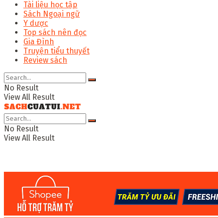
Tài liệu học tập
Sách Ngoại ngữ
Y dược
Top sách nên đọc
Gia Đình
Truyện tiểu thuyết
Review sách
No Result
View All Result
No Result
View All Result