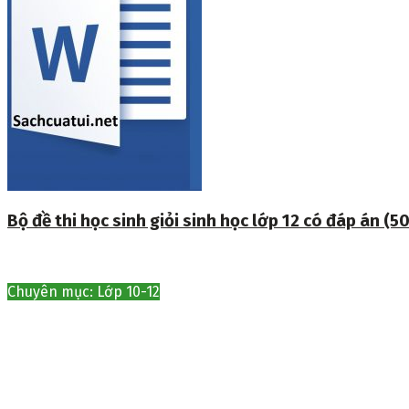
Bộ đề thi học sinh giỏi sinh học lớp 12 có đáp án (50
Chuyên mục: Lớp 10-12