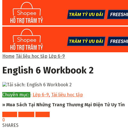
Home
Tài liệu học tập
Lớp 6-9
English 6 Workbook 2
Chuyên mục:
:
Lớp 6-9
,
Tài liệu học tập
» Mua Sách Tại Những Trang Thương Mại Điện Tử Uy Tín
Fahasa
Shopee
Tiki
0
SHARES