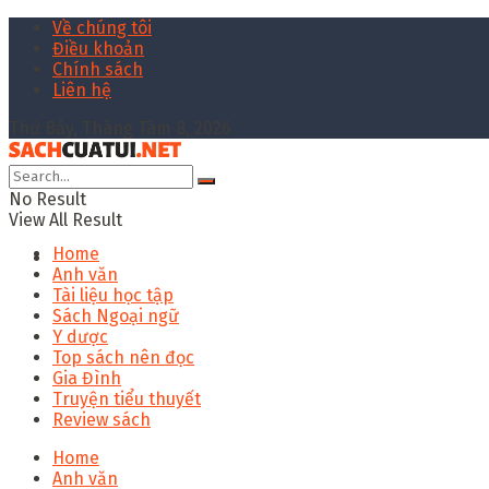
Về chúng tôi
Điều khoản
Chính sách
Liên hệ
Thứ Bảy, Tháng Tám 8, 2026
No Result
View All Result
Home
Anh văn
Tài liệu học tập
Sách Ngoại ngữ
Y dược
Top sách nên đọc
Gia Đình
Truyện tiểu thuyết
Review sách
Home
Anh văn