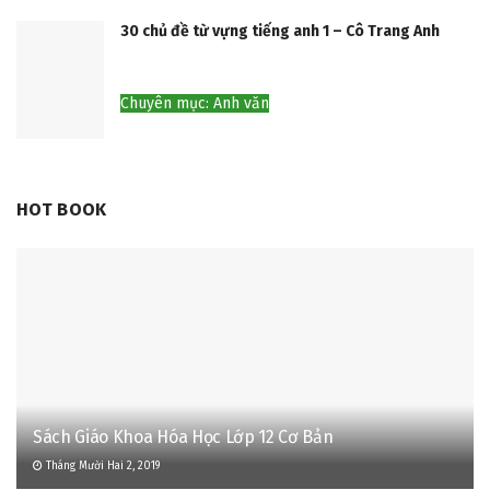
30 chủ đề từ vựng tiếng anh 1 – Cô Trang Anh
Chuyên mục: Anh văn
HOT BOOK
Sách Giáo Khoa Hóa Học Lớp 12 Cơ Bản
Tháng Mười Hai 2, 2019